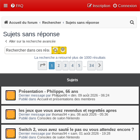
FAQ
Inscription
Connexion
R
Accueil du forum
Rechercher
Sujets sans réponse
e
Sujets sans réponse
c
Aller sur la recherche avancée
h
Recherche avancée
Rechercher
e
La recherche a retourné plus de 1000 résultats
r
Page
1
1
2
sur
3
34
4
5
34
Suivant
…
c
h
Sujets
e
r
Présentation - Philippe, 66 ans
Dernier message par
Philippe66
«
dim. 09 août 2026 - 06:24
Publié dans
Accueil et présentations des membres
les jeux que vous avez revendus et regrettés apres
Dernier message par
thomas94
«
jeu. 06 août 2026 - 05:36
Publié dans
Consoles de salon Nintendo
Switch 2, vous avez sauté le pas ou vous attendez encore ?
Dernier message par
thomas94
«
sam. 01 août 2026 - 19:28
Publié dans
Consoles de salon Nintendo