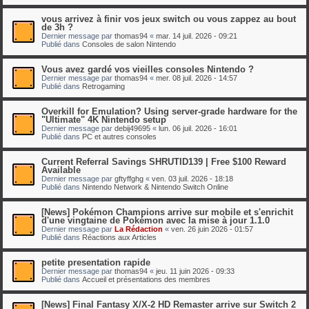
vous arrivez à finir vos jeux switch ou vous zappez au bout
de 3h ?
Dernier message par
thomas94
«
mar. 14 juil. 2026 - 09:21
Publié dans
Consoles de salon Nintendo
Vous avez gardé vos vieilles consoles Nintendo ?
Dernier message par
thomas94
«
mer. 08 juil. 2026 - 14:57
Publié dans
Retrogaming
Overkill for Emulation? Using server-grade hardware for the
"Ultimate" 4K Nintendo setup
Dernier message par
debij49695
«
lun. 06 juil. 2026 - 16:01
Publié dans
PC et autres consoles
Current Referral Savings SHRUTID139 | Free $100 Reward
Available
Dernier message par
gftyffghg
«
ven. 03 juil. 2026 - 18:18
Publié dans
Nintendo Network & Nintendo Switch Online
[News] Pokémon Champions arrive sur mobile et s'enrichit
d'une vingtaine de Pokémon avec la mise à jour 1.1.0
Dernier message par
La Rédaction
«
ven. 26 juin 2026 - 01:57
Publié dans
Réactions aux Articles
petite presentation rapide
Dernier message par
thomas94
«
jeu. 11 juin 2026 - 09:33
Publié dans
Accueil et présentations des membres
[News] Final Fantasy X/X-2 HD Remaster arrive sur Switch 2