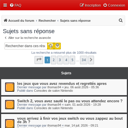
FAQ
Inscription
Connexion
R
Accueil du forum
Rechercher
Sujets sans réponse
e
Sujets sans réponse
c
Aller sur la recherche avancée
h
Recherche avancée
Rechercher
e
La recherche a retourné plus de 1000 résultats
r
Page
1
1
2
sur
3
34
4
5
34
Suivant
…
c
h
Sujets
e
r
les jeux que vous avez revendus et regrettés apres
Dernier message par
thomas94
«
jeu. 06 août 2026 - 05:36
Publié dans
Consoles de salon Nintendo
Switch 2, vous avez sauté le pas ou vous attendez encore ?
Dernier message par
thomas94
«
sam. 01 août 2026 - 19:28
Publié dans
Consoles de salon Nintendo
vous arrivez à finir vos jeux switch ou vous zappez au bout
de 3h ?
Dernier message par
thomas94
«
mar. 14 juil. 2026 - 09:21