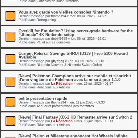
Publié dans
Consoles de salon Nintendo
Vous avez gardé vos vieilles consoles Nintendo ?
Dernier message par
thomas94
«
mer. 08 juil. 2026 - 14:57
Publié dans
Retrogaming
Overkill for Emulation? Using server-grade hardware for the
"Ultimate" 4K Nintendo setup
Dernier message par
debij49695
«
lun. 06 juil. 2026 - 16:01
Publié dans
PC et autres consoles
Current Referral Savings SHRUTID139 | Free $100 Reward
Available
Dernier message par
gftyffghg
«
ven. 03 juil. 2026 - 18:18
Publié dans
Nintendo Network & Nintendo Switch Online
[News] Pokémon Champions arrive sur mobile et s'enrichit
d'une vingtaine de Pokémon avec la mise à jour 1.1.0
Dernier message par
La Rédaction
«
ven. 26 juin 2026 - 01:57
Publié dans
Réactions aux Articles
petite presentation rapide
Dernier message par
thomas94
«
jeu. 11 juin 2026 - 09:33
Publié dans
Accueil et présentations des membres
[News] Final Fantasy X/X-2 HD Remaster arrive sur Switch 2
Dernier message par
La Rédaction
«
mer. 10 juin 2026 - 15:13
Publié dans
Réactions aux Articles
[News] Plaion et Milestone annoncent Hot Wheels Infinite