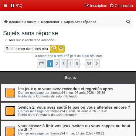
FAQ
Inscription
Connexion
R
Accueil du forum
Rechercher
Sujets sans réponse
e
Sujets sans réponse
c
Aller sur la recherche avancée
h
Recherche avancée
Rechercher
e
La recherche a retourné plus de 1000 résultats
r
Page
1
1
2
sur
3
34
4
5
34
Suivant
…
c
h
Sujets
e
r
les jeux que vous avez revendus et regrettés apres
Dernier message par
thomas94
«
jeu. 06 août 2026 - 05:36
Publié dans
Consoles de salon Nintendo
Switch 2, vous avez sauté le pas ou vous attendez encore ?
Dernier message par
thomas94
«
sam. 01 août 2026 - 19:28
Publié dans
Consoles de salon Nintendo
vous arrivez à finir vos jeux switch ou vous zappez au bout
de 3h ?
Dernier message par
thomas94
«
mar. 14 juil. 2026 - 09:21