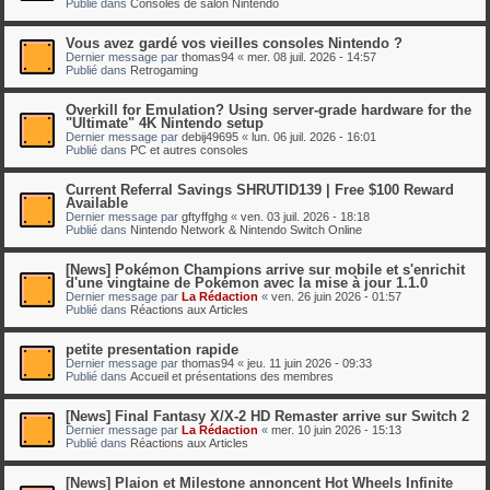
Publié dans
Consoles de salon Nintendo
Vous avez gardé vos vieilles consoles Nintendo ?
Dernier message par
thomas94
«
mer. 08 juil. 2026 - 14:57
Publié dans
Retrogaming
Overkill for Emulation? Using server-grade hardware for the
"Ultimate" 4K Nintendo setup
Dernier message par
debij49695
«
lun. 06 juil. 2026 - 16:01
Publié dans
PC et autres consoles
Current Referral Savings SHRUTID139 | Free $100 Reward
Available
Dernier message par
gftyffghg
«
ven. 03 juil. 2026 - 18:18
Publié dans
Nintendo Network & Nintendo Switch Online
[News] Pokémon Champions arrive sur mobile et s'enrichit
d'une vingtaine de Pokémon avec la mise à jour 1.1.0
Dernier message par
La Rédaction
«
ven. 26 juin 2026 - 01:57
Publié dans
Réactions aux Articles
petite presentation rapide
Dernier message par
thomas94
«
jeu. 11 juin 2026 - 09:33
Publié dans
Accueil et présentations des membres
[News] Final Fantasy X/X-2 HD Remaster arrive sur Switch 2
Dernier message par
La Rédaction
«
mer. 10 juin 2026 - 15:13
Publié dans
Réactions aux Articles
[News] Plaion et Milestone annoncent Hot Wheels Infinite