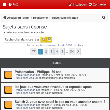
FAQ
Inscription
Connexion
R
Accueil du forum
Rechercher
Sujets sans réponse
e
Sujets sans réponse
c
Aller sur la recherche avancée
h
Recherche avancée
Rechercher
e
La recherche a retourné plus de 1000 résultats
r
Page
1
1
2
sur
3
34
4
5
34
Suivant
…
c
h
Sujets
e
r
Présentation - Philippe, 66 ans
Dernier message par
Philippe66
«
dim. 09 août 2026 - 06:24
Publié dans
Accueil et présentations des membres
les jeux que vous avez revendus et regrettés apres
Dernier message par
thomas94
«
jeu. 06 août 2026 - 05:36
Publié dans
Consoles de salon Nintendo
Switch 2, vous avez sauté le pas ou vous attendez encore ?
Dernier message par
thomas94
«
sam. 01 août 2026 - 19:28
Publié dans
Consoles de salon Nintendo