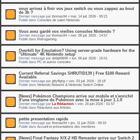
vous arrivez à finir vos jeux switch ou vous zappez au bout
de 3h ?
Dernier message par
thomas94
«
mar. 14 juil. 2026 - 09:21
Publié dans
Consoles de salon Nintendo
Vous avez gardé vos vieilles consoles Nintendo ?
Dernier message par
thomas94
«
mer. 08 juil. 2026 - 14:57
Publié dans
Retrogaming
Overkill for Emulation? Using server-grade hardware for the
"Ultimate" 4K Nintendo setup
Dernier message par
debij49695
«
lun. 06 juil. 2026 - 16:01
Publié dans
PC et autres consoles
Current Referral Savings SHRUTID139 | Free $100 Reward
Available
Dernier message par
gftyffghg
«
ven. 03 juil. 2026 - 18:18
Publié dans
Nintendo Network & Nintendo Switch Online
[News] Pokémon Champions arrive sur mobile et s'enrichit
d'une vingtaine de Pokémon avec la mise à jour 1.1.0
Dernier message par
La Rédaction
«
ven. 26 juin 2026 - 01:57
Publié dans
Réactions aux Articles
petite presentation rapide
Dernier message par
thomas94
«
jeu. 11 juin 2026 - 09:33
Publié dans
Accueil et présentations des membres
[News] Final Fantasy X/X-2 HD Remaster arrive sur Switch 2