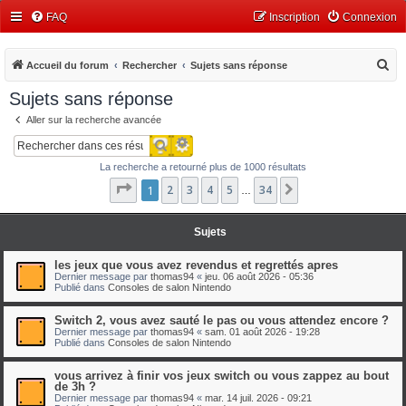
FAQ
Inscription
Connexion
R
Accueil du forum
Rechercher
Sujets sans réponse
e
Sujets sans réponse
c
Aller sur la recherche avancée
h
Recherche avancée
Rechercher
e
La recherche a retourné plus de 1000 résultats
r
Page
1
1
2
sur
3
34
4
5
34
Suivant
…
c
h
Sujets
e
r
les jeux que vous avez revendus et regrettés apres
Dernier message par
thomas94
«
jeu. 06 août 2026 - 05:36
Publié dans
Consoles de salon Nintendo
Switch 2, vous avez sauté le pas ou vous attendez encore ?
Dernier message par
thomas94
«
sam. 01 août 2026 - 19:28
Publié dans
Consoles de salon Nintendo
vous arrivez à finir vos jeux switch ou vous zappez au bout
de 3h ?
Dernier message par
thomas94
«
mar. 14 juil. 2026 - 09:21