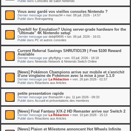
Publié dans
Consoles de salon Nintendo
Vous avez gardé vos vieilles consoles Nintendo ?
Dernier message par
thomas94
«
mer. 08 juil. 2026 - 14:57
Publié dans
Retrogaming
Overkill for Emulation? Using server-grade hardware for the
"Ultimate" 4K Nintendo setup
Dernier message par
debij49695
«
lun. 06 juil. 2026 - 16:01
Publié dans
PC et autres consoles
Current Referral Savings SHRUTID139 | Free $100 Reward
Available
Dernier message par
gftyffghg
«
ven. 03 juil. 2026 - 18:18
Publié dans
Nintendo Network & Nintendo Switch Online
[News] Pokémon Champions arrive sur mobile et s'enrichit
d'une vingtaine de Pokémon avec la mise à jour 1.1.0
Dernier message par
La Rédaction
«
ven. 26 juin 2026 - 01:57
Publié dans
Réactions aux Articles
petite presentation rapide
Dernier message par
thomas94
«
jeu. 11 juin 2026 - 09:33
Publié dans
Accueil et présentations des membres
[News] Final Fantasy X/X-2 HD Remaster arrive sur Switch 2
Dernier message par
La Rédaction
«
mer. 10 juin 2026 - 15:13
Publié dans
Réactions aux Articles
[News] Plaion et Milestone annoncent Hot Wheels Infinite