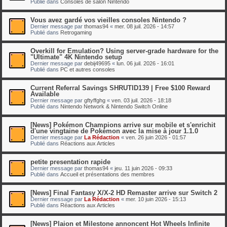
Publié dans
Consoles de salon Nintendo
Vous avez gardé vos vieilles consoles Nintendo ?
Dernier message par
thomas94
«
mer. 08 juil. 2026 - 14:57
Publié dans
Retrogaming
Overkill for Emulation? Using server-grade hardware for the
"Ultimate" 4K Nintendo setup
Dernier message par
debij49695
«
lun. 06 juil. 2026 - 16:01
Publié dans
PC et autres consoles
Current Referral Savings SHRUTID139 | Free $100 Reward
Available
Dernier message par
gftyffghg
«
ven. 03 juil. 2026 - 18:18
Publié dans
Nintendo Network & Nintendo Switch Online
[News] Pokémon Champions arrive sur mobile et s'enrichit
d'une vingtaine de Pokémon avec la mise à jour 1.1.0
Dernier message par
La Rédaction
«
ven. 26 juin 2026 - 01:57
Publié dans
Réactions aux Articles
petite presentation rapide
Dernier message par
thomas94
«
jeu. 11 juin 2026 - 09:33
Publié dans
Accueil et présentations des membres
[News] Final Fantasy X/X-2 HD Remaster arrive sur Switch 2
Dernier message par
La Rédaction
«
mer. 10 juin 2026 - 15:13
Publié dans
Réactions aux Articles
[News] Plaion et Milestone annoncent Hot Wheels Infinite