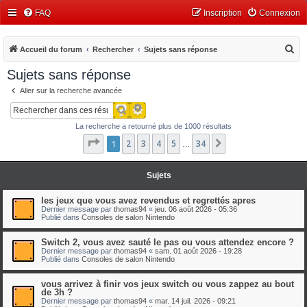
FAQ
Inscription
Connexion
R
Accueil du forum
Rechercher
Sujets sans réponse
e
Sujets sans réponse
c
Aller sur la recherche avancée
h
Recherche avancée
Rechercher
e
La recherche a retourné plus de 1000 résultats
r
Page
1
1
2
sur
3
34
4
5
34
Suivant
…
c
h
Sujets
e
r
les jeux que vous avez revendus et regrettés apres
Dernier message par
thomas94
«
jeu. 06 août 2026 - 05:36
Publié dans
Consoles de salon Nintendo
Switch 2, vous avez sauté le pas ou vous attendez encore ?
Dernier message par
thomas94
«
sam. 01 août 2026 - 19:28
Publié dans
Consoles de salon Nintendo
vous arrivez à finir vos jeux switch ou vous zappez au bout
de 3h ?
Dernier message par
thomas94
«
mar. 14 juil. 2026 - 09:21