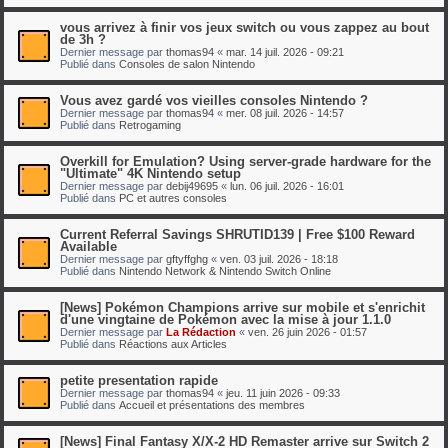
vous arrivez à finir vos jeux switch ou vous zappez au bout
de 3h ?
Dernier message par
thomas94
«
mar. 14 juil. 2026 - 09:21
Publié dans
Consoles de salon Nintendo
Vous avez gardé vos vieilles consoles Nintendo ?
Dernier message par
thomas94
«
mer. 08 juil. 2026 - 14:57
Publié dans
Retrogaming
Overkill for Emulation? Using server-grade hardware for the
"Ultimate" 4K Nintendo setup
Dernier message par
debij49695
«
lun. 06 juil. 2026 - 16:01
Publié dans
PC et autres consoles
Current Referral Savings SHRUTID139 | Free $100 Reward
Available
Dernier message par
gftyffghg
«
ven. 03 juil. 2026 - 18:18
Publié dans
Nintendo Network & Nintendo Switch Online
[News] Pokémon Champions arrive sur mobile et s'enrichit
d'une vingtaine de Pokémon avec la mise à jour 1.1.0
Dernier message par
La Rédaction
«
ven. 26 juin 2026 - 01:57
Publié dans
Réactions aux Articles
petite presentation rapide
Dernier message par
thomas94
«
jeu. 11 juin 2026 - 09:33
Publié dans
Accueil et présentations des membres
[News] Final Fantasy X/X-2 HD Remaster arrive sur Switch 2