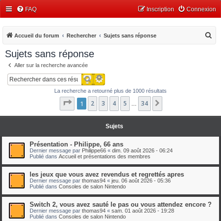
FAQ
Inscription
Connexion
R
Accueil du forum
Rechercher
Sujets sans réponse
e
Sujets sans réponse
c
Aller sur la recherche avancée
h
Recherche avancée
Rechercher
e
La recherche a retourné plus de 1000 résultats
r
Page
1
1
2
sur
3
34
4
5
34
Suivant
…
c
h
Sujets
e
r
Présentation - Philippe, 66 ans
Dernier message par
Philippe66
«
dim. 09 août 2026 - 06:24
Publié dans
Accueil et présentations des membres
les jeux que vous avez revendus et regrettés apres
Dernier message par
thomas94
«
jeu. 06 août 2026 - 05:36
Publié dans
Consoles de salon Nintendo
Switch 2, vous avez sauté le pas ou vous attendez encore ?
Dernier message par
thomas94
«
sam. 01 août 2026 - 19:28
Publié dans
Consoles de salon Nintendo