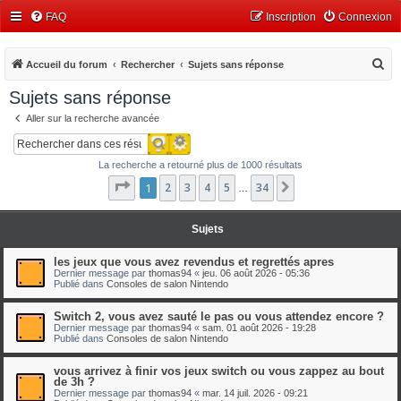
FAQ
Inscription
Connexion
R
Accueil du forum
Rechercher
Sujets sans réponse
e
Sujets sans réponse
c
Aller sur la recherche avancée
h
Recherche avancée
Rechercher
e
La recherche a retourné plus de 1000 résultats
r
Page
1
1
2
sur
3
34
4
5
34
Suivant
…
c
h
Sujets
e
r
les jeux que vous avez revendus et regrettés apres
Dernier message par
thomas94
«
jeu. 06 août 2026 - 05:36
Publié dans
Consoles de salon Nintendo
Switch 2, vous avez sauté le pas ou vous attendez encore ?
Dernier message par
thomas94
«
sam. 01 août 2026 - 19:28
Publié dans
Consoles de salon Nintendo
vous arrivez à finir vos jeux switch ou vous zappez au bout
de 3h ?
Dernier message par
thomas94
«
mar. 14 juil. 2026 - 09:21