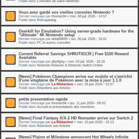
Publié dans
Consoles de salon Nintendo
Vous avez gardé vos vieilles consoles Nintendo ?
Dernier message par
thomas94
«
mer. 08 juil. 2026 - 14:57
Publié dans
Retrogaming
Overkill for Emulation? Using server-grade hardware for the
"Ultimate" 4K Nintendo setup
Dernier message par
debij49695
«
lun. 06 juil. 2026 - 16:01
Publié dans
PC et autres consoles
Current Referral Savings SHRUTID139 | Free $100 Reward
Available
Dernier message par
gftyffghg
«
ven. 03 juil. 2026 - 18:18
Publié dans
Nintendo Network & Nintendo Switch Online
[News] Pokémon Champions arrive sur mobile et s'enrichit
d'une vingtaine de Pokémon avec la mise à jour 1.1.0
Dernier message par
La Rédaction
«
ven. 26 juin 2026 - 01:57
Publié dans
Réactions aux Articles
petite presentation rapide
Dernier message par
thomas94
«
jeu. 11 juin 2026 - 09:33
Publié dans
Accueil et présentations des membres
[News] Final Fantasy X/X-2 HD Remaster arrive sur Switch 2
Dernier message par
La Rédaction
«
mer. 10 juin 2026 - 15:13
Publié dans
Réactions aux Articles
[News] Plaion et Milestone annoncent Hot Wheels Infinite