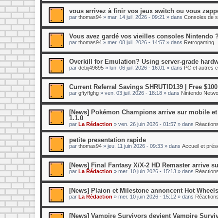
vous arrivez à finir vos jeux switch ou vous zap
par
thomas94
»
mar. 14 juil. 2026 - 09:21
» dans
Consoles de s
Vous avez gardé vos vieilles consoles Nintendo 
par
thomas94
»
mer. 08 juil. 2026 - 14:57
» dans
Retrogaming
Overkill for Emulation? Using server-grade hardw
par
debij49695
»
lun. 06 juil. 2026 - 16:01
» dans
PC et autres 
Current Referral Savings SHRUTID139 | Free $100
par
gftyffghg
»
ven. 03 juil. 2026 - 18:18
» dans
Nintendo Netwo
[News] Pokémon Champions arrive sur mobile et s
1.1.0
par
La Rédaction
»
ven. 26 juin 2026 - 01:57
» dans
Réactions
petite presentation rapide
par
thomas94
»
jeu. 11 juin 2026 - 09:33
» dans
Accueil et pré
[News] Final Fantasy X/X-2 HD Remaster arrive su
par
La Rédaction
»
mer. 10 juin 2026 - 15:13
» dans
Réactions
[News] Plaion et Milestone annoncent Hot Wheels
par
La Rédaction
»
mer. 10 juin 2026 - 15:12
» dans
Réactions
[News] Vampire Survivors devient Vampire Surviv