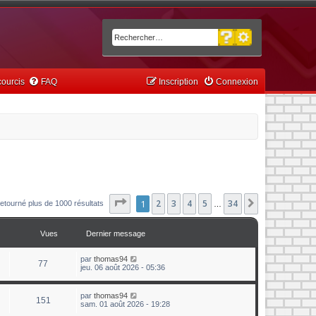
Recherche avancée
Rechercher
ourcis
FAQ
Inscription
Connexion
Page
1
1
sur
2
34
3
4
5
34
Suivant
etourné plus de 1000 résultats
…
Vues
Dernier message
par
thomas94
77
jeu. 06 août 2026 - 05:36
par
thomas94
151
sam. 01 août 2026 - 19:28