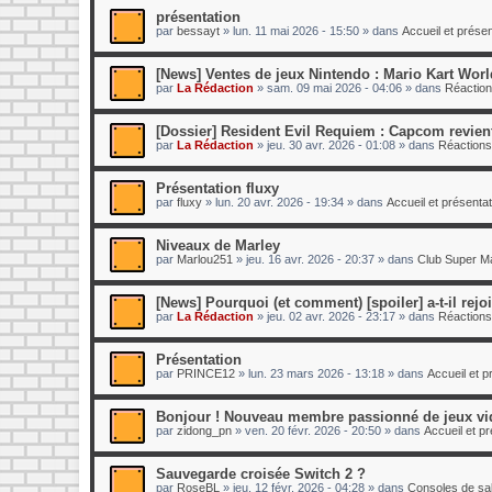
présentation
par
bessayt
»
lun. 11 mai 2026 - 15:50
» dans
Accueil et prés
[News] Ventes de jeux Nintendo : Mario Kart World
par
La Rédaction
»
sam. 09 mai 2026 - 04:06
» dans
Réaction
[Dossier] Resident Evil Requiem : Capcom revient
par
La Rédaction
»
jeu. 30 avr. 2026 - 01:08
» dans
Réactions
Présentation fluxy
par
fluxy
»
lun. 20 avr. 2026 - 19:34
» dans
Accueil et présent
Niveaux de Marley
par
Marlou251
»
jeu. 16 avr. 2026 - 20:37
» dans
Club Super Ma
[News] Pourquoi (et comment) [spoiler] a-t-il rej
par
La Rédaction
»
jeu. 02 avr. 2026 - 23:17
» dans
Réactions
Présentation
par
PRINCE12
»
lun. 23 mars 2026 - 13:18
» dans
Accueil et 
Bonjour ! Nouveau membre passionné de jeux vi
par
zidong_pn
»
ven. 20 févr. 2026 - 20:50
» dans
Accueil et p
Sauvegarde croisée Switch 2 ?
par
RoseBL
»
jeu. 12 févr. 2026 - 04:28
» dans
Consoles de sa