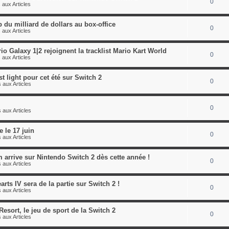
0
 aux Articles
 du milliard de dollars au box-office
0
 aux Articles
o Galaxy 1|2 rejoignent la tracklist Mario Kart World
0
 aux Articles
st light pour cet été sur Switch 2
0
 aux Articles
0
 aux Articles
le 17 juin
0
 aux Articles
arrive sur Nintendo Switch 2 dès cette année !
0
 aux Articles
ts IV sera de la partie sur Switch 2 !
0
 aux Articles
esort, le jeu de sport de la Switch 2
0
 aux Articles