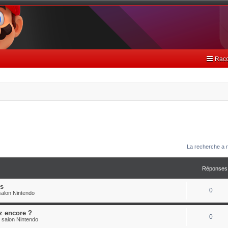
Racc
La recherche a r
Réponses
es
0
alon Nintendo
z encore ?
0
 salon Nintendo