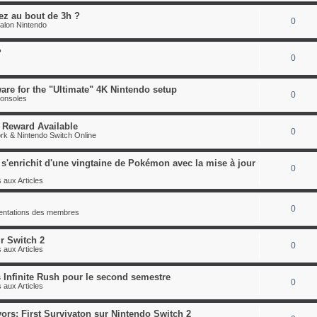
pez au bout de 3h ?
0
alon Nintendo
?
0
are for the "Ultimate" 4K Nintendo setup
0
consoles
 Reward Available
0
rk & Nintendo Switch Online
'enrichit d'une vingtaine de Pokémon avec la mise à jour
0
 aux Articles
0
sentations des membres
r Switch 2
0
 aux Articles
 Infinite Rush pour le second semestre
0
 aux Articles
ors: First Survivaton sur Nintendo Switch 2