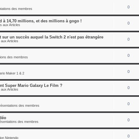
0
entations des membres
 à 14,70 millions, et des millions à gogo !
0
s aux Articles
 sur un succès auquel la Switch 2 n'est pas étrangère
0
 aux Articles
0
ations des membres
0
rio Maker 1 & 2
oint Super Mario Galaxy Le Film ?
0
 aux Articles
0
présentations des membres
déo
0
résentations des membres
0
lon Nintendo