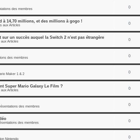
0
entations des membres
 à 14,70 millions, et des millions à gogo !
0
s aux Articles
 sur un succès auquel la Switch 2 n'est pas étrangère
0
 aux Articles
0
ations des membres
0
rio Maker 1 & 2
oint Super Mario Galaxy Le Film ?
0
 aux Articles
0
présentations des membres
déo
0
résentations des membres
0
lon Nintendo