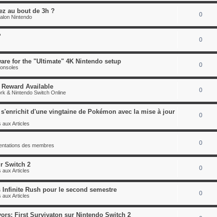
pez au bout de 3h ?
0
alon Nintendo
?
0
are for the "Ultimate" 4K Nintendo setup
0
consoles
 Reward Available
0
rk & Nintendo Switch Online
'enrichit d'une vingtaine de Pokémon avec la mise à jour
0
 aux Articles
0
sentations des membres
r Switch 2
0
 aux Articles
 Infinite Rush pour le second semestre
0
 aux Articles
ors: First Survivaton sur Nintendo Switch 2