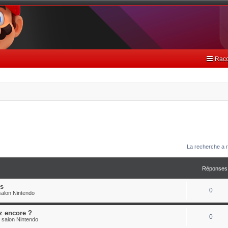
Racc
La recherche a r
Réponses
es
0
alon Nintendo
z encore ?
0
 salon Nintendo