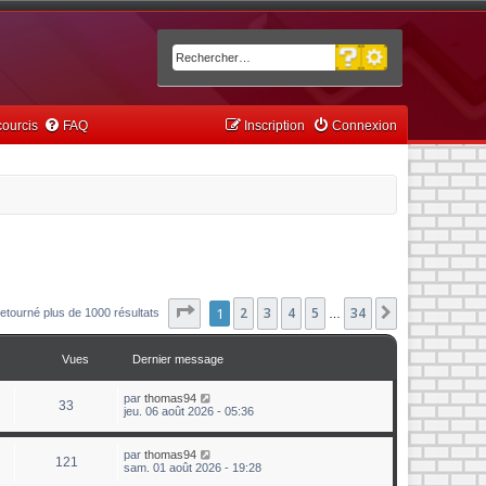
Recherche avancée
Rechercher
ourcis
FAQ
Inscription
Connexion
Page
1
1
sur
2
34
3
4
5
34
Suivant
etourné plus de 1000 résultats
…
Vues
Dernier message
par
thomas94
33
jeu. 06 août 2026 - 05:36
par
thomas94
121
sam. 01 août 2026 - 19:28