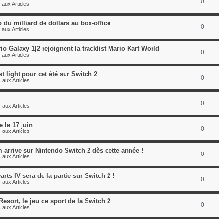
0
 aux Articles
 du milliard de dollars au box-office
0
 aux Articles
o Galaxy 1|2 rejoignent la tracklist Mario Kart World
0
 aux Articles
st light pour cet été sur Switch 2
0
 aux Articles
0
 aux Articles
le 17 juin
0
 aux Articles
arrive sur Nintendo Switch 2 dès cette année !
0
 aux Articles
ts IV sera de la partie sur Switch 2 !
0
 aux Articles
esort, le jeu de sport de la Switch 2
0
 aux Articles