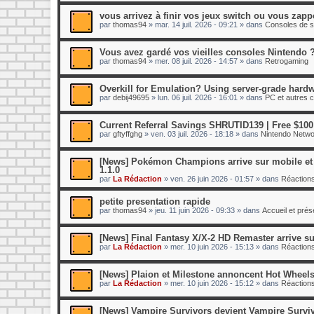
vous arrivez à finir vos jeux switch ou vous zap
par
thomas94
»
mar. 14 juil. 2026 - 09:21
» dans
Consoles de s
Vous avez gardé vos vieilles consoles Nintendo 
par
thomas94
»
mer. 08 juil. 2026 - 14:57
» dans
Retrogaming
Overkill for Emulation? Using server-grade hardw
par
debij49695
»
lun. 06 juil. 2026 - 16:01
» dans
PC et autres 
Current Referral Savings SHRUTID139 | Free $100
par
gftyffghg
»
ven. 03 juil. 2026 - 18:18
» dans
Nintendo Netwo
[News] Pokémon Champions arrive sur mobile et s
1.1.0
par
La Rédaction
»
ven. 26 juin 2026 - 01:57
» dans
Réactions
petite presentation rapide
par
thomas94
»
jeu. 11 juin 2026 - 09:33
» dans
Accueil et pré
[News] Final Fantasy X/X-2 HD Remaster arrive su
par
La Rédaction
»
mer. 10 juin 2026 - 15:13
» dans
Réactions
[News] Plaion et Milestone annoncent Hot Wheels
par
La Rédaction
»
mer. 10 juin 2026 - 15:12
» dans
Réactions
[News] Vampire Survivors devient Vampire Surviv