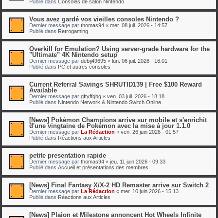
Publié dans
Consoles de salon Nintendo
Vous avez gardé vos vieilles consoles Nintendo ?
Dernier message par
thomas94
«
mer. 08 juil. 2026 - 14:57
Publié dans
Retrogaming
Overkill for Emulation? Using server-grade hardware for the
"Ultimate" 4K Nintendo setup
Dernier message par
debij49695
«
lun. 06 juil. 2026 - 16:01
Publié dans
PC et autres consoles
Current Referral Savings SHRUTID139 | Free $100 Reward
Available
Dernier message par
gftyffghg
«
ven. 03 juil. 2026 - 18:18
Publié dans
Nintendo Network & Nintendo Switch Online
[News] Pokémon Champions arrive sur mobile et s'enrichit
d'une vingtaine de Pokémon avec la mise à jour 1.1.0
Dernier message par
La Rédaction
«
ven. 26 juin 2026 - 01:57
Publié dans
Réactions aux Articles
petite presentation rapide
Dernier message par
thomas94
«
jeu. 11 juin 2026 - 09:33
Publié dans
Accueil et présentations des membres
[News] Final Fantasy X/X-2 HD Remaster arrive sur Switch 2
Dernier message par
La Rédaction
«
mer. 10 juin 2026 - 15:13
Publié dans
Réactions aux Articles
[News] Plaion et Milestone annoncent Hot Wheels Infinite