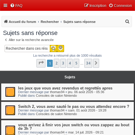
FAQ
Inscription
Connexion
R
Accueil du forum
Rechercher
Sujets sans réponse
e
Sujets sans réponse
c
Aller sur la recherche avancée
h
Recherche avancée
Rechercher
e
La recherche a retourné plus de 1000 résultats
r
Page
1
1
2
sur
3
34
4
5
34
Suivant
…
c
h
Sujets
e
r
les jeux que vous avez revendus et regrettés apres
Dernier message par
thomas94
«
jeu. 06 août 2026 - 05:36
Publié dans
Consoles de salon Nintendo
Switch 2, vous avez sauté le pas ou vous attendez encore ?
Dernier message par
thomas94
«
sam. 01 août 2026 - 19:28
Publié dans
Consoles de salon Nintendo
vous arrivez à finir vos jeux switch ou vous zappez au bout
de 3h ?
Dernier message par
thomas94
«
mar. 14 juil. 2026 - 09:21