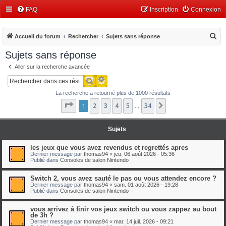
FAQ
Inscription
Connexion
R
Accueil du forum
Rechercher
Sujets sans réponse
e
Sujets sans réponse
c
Aller sur la recherche avancée
h
Recherche avancée
Rechercher
e
La recherche a retourné plus de 1000 résultats
r
Page
1
1
2
sur
3
34
4
5
34
Suivant
…
c
h
Sujets
e
r
les jeux que vous avez revendus et regrettés apres
Dernier message par
thomas94
«
jeu. 06 août 2026 - 05:36
Publié dans
Consoles de salon Nintendo
Switch 2, vous avez sauté le pas ou vous attendez encore ?
Dernier message par
thomas94
«
sam. 01 août 2026 - 19:28
Publié dans
Consoles de salon Nintendo
vous arrivez à finir vos jeux switch ou vous zappez au bout
de 3h ?
Dernier message par
thomas94
«
mar. 14 juil. 2026 - 09:21