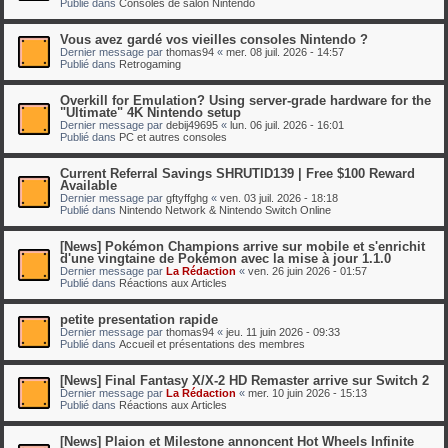
Publié dans
Consoles de salon Nintendo
Vous avez gardé vos vieilles consoles Nintendo ?
Dernier message par
thomas94
«
mer. 08 juil. 2026 - 14:57
Publié dans
Retrogaming
Overkill for Emulation? Using server-grade hardware for the
"Ultimate" 4K Nintendo setup
Dernier message par
debij49695
«
lun. 06 juil. 2026 - 16:01
Publié dans
PC et autres consoles
Current Referral Savings SHRUTID139 | Free $100 Reward
Available
Dernier message par
gftyffghg
«
ven. 03 juil. 2026 - 18:18
Publié dans
Nintendo Network & Nintendo Switch Online
[News] Pokémon Champions arrive sur mobile et s'enrichit
d'une vingtaine de Pokémon avec la mise à jour 1.1.0
Dernier message par
La Rédaction
«
ven. 26 juin 2026 - 01:57
Publié dans
Réactions aux Articles
petite presentation rapide
Dernier message par
thomas94
«
jeu. 11 juin 2026 - 09:33
Publié dans
Accueil et présentations des membres
[News] Final Fantasy X/X-2 HD Remaster arrive sur Switch 2
Dernier message par
La Rédaction
«
mer. 10 juin 2026 - 15:13
Publié dans
Réactions aux Articles
[News] Plaion et Milestone annoncent Hot Wheels Infinite