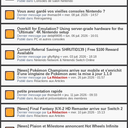
Publié dans
Consoles de salon Nintendo
Vous avez gardé vos vieilles consoles Nintendo ?
Dernier message par
thomas94
«
mer. 08 juil. 2026 - 14:57
Publié dans
Retrogaming
Overkill for Emulation? Using server-grade hardware for the
"Ultimate" 4K Nintendo setup
Dernier message par
debij49695
«
lun. 06 juil. 2026 - 16:01
Publié dans
PC et autres consoles
Current Referral Savings SHRUTID139 | Free $100 Reward
Available
Dernier message par
gftyffghg
«
ven. 03 juil. 2026 - 18:18
Publié dans
Nintendo Network & Nintendo Switch Online
[News] Pokémon Champions arrive sur mobile et s'enrichit
d'une vingtaine de Pokémon avec la mise à jour 1.1.0
Dernier message par
La Rédaction
«
ven. 26 juin 2026 - 01:57
Publié dans
Réactions aux Articles
petite presentation rapide
Dernier message par
thomas94
«
jeu. 11 juin 2026 - 09:33
Publié dans
Accueil et présentations des membres
[News] Final Fantasy X/X-2 HD Remaster arrive sur Switch 2
Dernier message par
La Rédaction
«
mer. 10 juin 2026 - 15:13
Publié dans
Réactions aux Articles
[News] Plaion et Milestone annoncent Hot Wheels Infinite