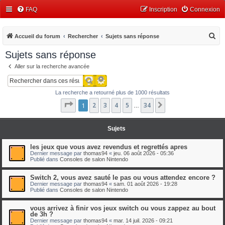
FAQ
Inscription
Connexion
R
Accueil du forum
Rechercher
Sujets sans réponse
e
Sujets sans réponse
c
Aller sur la recherche avancée
h
Recherche avancée
Rechercher
e
La recherche a retourné plus de 1000 résultats
r
Page
1
1
2
sur
3
34
4
5
34
Suivant
…
c
h
Sujets
e
r
les jeux que vous avez revendus et regrettés apres
Dernier message par
thomas94
«
jeu. 06 août 2026 - 05:36
Publié dans
Consoles de salon Nintendo
Switch 2, vous avez sauté le pas ou vous attendez encore ?
Dernier message par
thomas94
«
sam. 01 août 2026 - 19:28
Publié dans
Consoles de salon Nintendo
vous arrivez à finir vos jeux switch ou vous zappez au bout
de 3h ?
Dernier message par
thomas94
«
mar. 14 juil. 2026 - 09:21