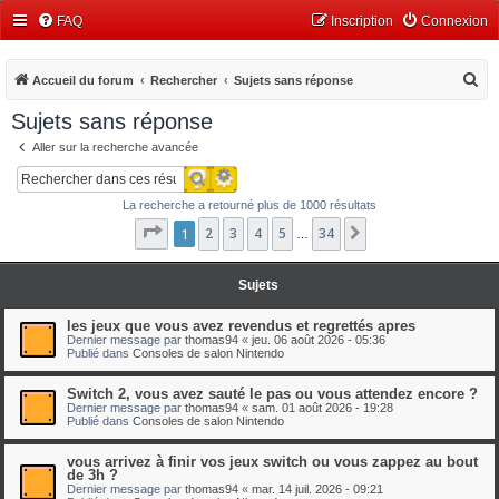
FAQ
Inscription
Connexion
R
Accueil du forum
Rechercher
Sujets sans réponse
e
Sujets sans réponse
c
Aller sur la recherche avancée
h
Recherche avancée
Rechercher
e
La recherche a retourné plus de 1000 résultats
r
Page
1
1
2
sur
3
34
4
5
34
Suivant
…
c
h
Sujets
e
r
les jeux que vous avez revendus et regrettés apres
Dernier message par
thomas94
«
jeu. 06 août 2026 - 05:36
Publié dans
Consoles de salon Nintendo
Switch 2, vous avez sauté le pas ou vous attendez encore ?
Dernier message par
thomas94
«
sam. 01 août 2026 - 19:28
Publié dans
Consoles de salon Nintendo
vous arrivez à finir vos jeux switch ou vous zappez au bout
de 3h ?
Dernier message par
thomas94
«
mar. 14 juil. 2026 - 09:21