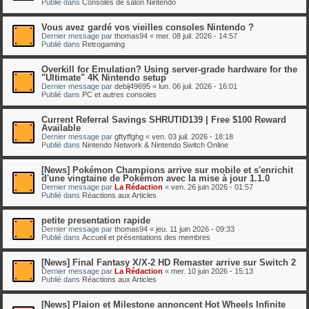
Publié dans
Consoles de salon Nintendo
Vous avez gardé vos vieilles consoles Nintendo ?
Dernier message par
thomas94
«
mer. 08 juil. 2026 - 14:57
Publié dans
Retrogaming
Overkill for Emulation? Using server-grade hardware for the
"Ultimate" 4K Nintendo setup
Dernier message par
debij49695
«
lun. 06 juil. 2026 - 16:01
Publié dans
PC et autres consoles
Current Referral Savings SHRUTID139 | Free $100 Reward
Available
Dernier message par
gftyffghg
«
ven. 03 juil. 2026 - 18:18
Publié dans
Nintendo Network & Nintendo Switch Online
[News] Pokémon Champions arrive sur mobile et s'enrichit
d'une vingtaine de Pokémon avec la mise à jour 1.1.0
Dernier message par
La Rédaction
«
ven. 26 juin 2026 - 01:57
Publié dans
Réactions aux Articles
petite presentation rapide
Dernier message par
thomas94
«
jeu. 11 juin 2026 - 09:33
Publié dans
Accueil et présentations des membres
[News] Final Fantasy X/X-2 HD Remaster arrive sur Switch 2
Dernier message par
La Rédaction
«
mer. 10 juin 2026 - 15:13
Publié dans
Réactions aux Articles
[News] Plaion et Milestone annoncent Hot Wheels Infinite