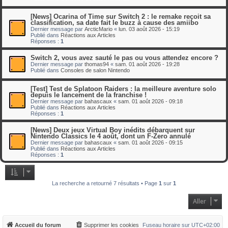
[News] Ocarina of Time sur Switch 2 : le remake reçoit sa
classification, sa date fait le buzz à cause des amiibo
Dernier message par
ArcticMario
«
lun. 03 août 2026 - 15:19
Publié dans
Réactions aux Articles
Réponses :
1
Switch 2, vous avez sauté le pas ou vous attendez encore ?
Dernier message par
thomas94
«
sam. 01 août 2026 - 19:28
Publié dans
Consoles de salon Nintendo
[Test] Test de Splatoon Raiders : la meilleure aventure solo
depuis le lancement de la franchise !
Dernier message par
bahascaux
«
sam. 01 août 2026 - 09:18
Publié dans
Réactions aux Articles
Réponses :
1
[News] Deux jeux Virtual Boy inédits débarquent sur
Nintendo Classics le 4 août, dont un F-Zero annulé
Dernier message par
bahascaux
«
sam. 01 août 2026 - 09:15
Publié dans
Réactions aux Articles
Réponses :
1
La recherche a retourné 7 résultats • Page
1
sur
1
Aller
Accueil du forum
Supprimer les cookies
Fuseau horaire sur
UTC+02:00