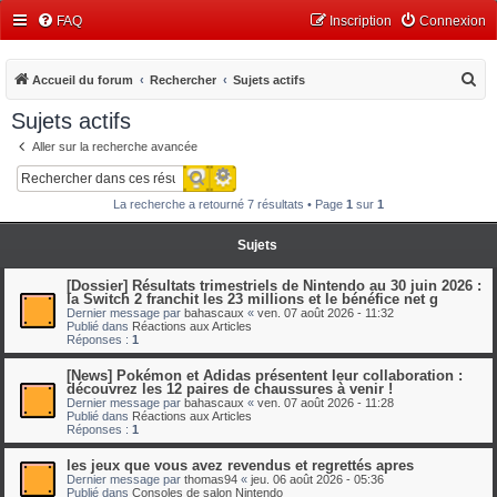
FAQ
Inscription
Connexion
R
Accueil du forum
Rechercher
Sujets actifs
e
Sujets actifs
c
Aller sur la recherche avancée
h
Recherche avancée
Rechercher
e
La recherche a retourné 7 résultats • Page
1
sur
1
r
c
Sujets
h
[Dossier] Résultats trimestriels de Nintendo au 30 juin 2026 :
e
la Switch 2 franchit les 23 millions et le bénéfice net g
Dernier message par
bahascaux
«
ven. 07 août 2026 - 11:32
r
Publié dans
Réactions aux Articles
Réponses :
1
[News] Pokémon et Adidas présentent leur collaboration :
découvrez les 12 paires de chaussures à venir !
Dernier message par
bahascaux
«
ven. 07 août 2026 - 11:28
Publié dans
Réactions aux Articles
Réponses :
1
les jeux que vous avez revendus et regrettés apres
Dernier message par
thomas94
«
jeu. 06 août 2026 - 05:36
Publié dans
Consoles de salon Nintendo