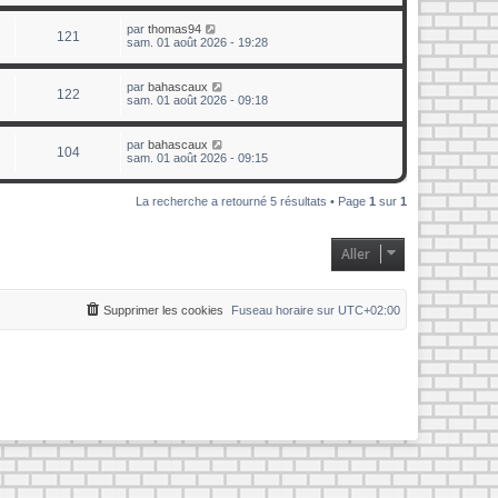
par
thomas94
121
sam. 01 août 2026 - 19:28
par
bahascaux
122
sam. 01 août 2026 - 09:18
par
bahascaux
104
sam. 01 août 2026 - 09:15
La recherche a retourné 5 résultats • Page
1
sur
1
Aller
Supprimer les cookies
Fuseau horaire sur
UTC+02:00