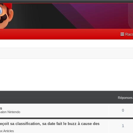
Racc
Réponses
es
0
alon Nintendo
çoit sa classification, sa date fait le buzz à cause des
1
x Articles