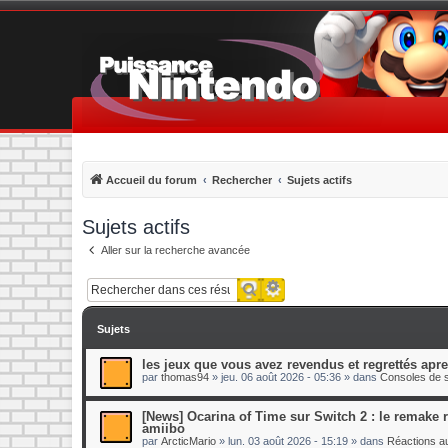
Accueil du forum
Rechercher
Sujets actifs
Sujets actifs
Aller sur la recherche avancée
Recherche avancée
Rechercher
Sujets
les jeux que vous avez revendus et regrettés apr
par
thomas94
»
jeu. 06 août 2026 - 05:36
» dans
Consoles de s
[News] Ocarina of Time sur Switch 2 : le remake re
amiibo
par
ArcticMario
»
lun. 03 août 2026 - 15:19
» dans
Réactions au