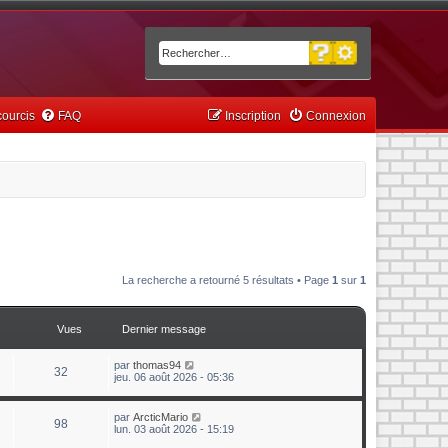
Recherche avancée
Rechercher
ourcis
FAQ
Inscription
Connexion
La recherche a retourné 5 résultats • Page
1
sur
1
Vues
Dernier message
par
thomas94
32
jeu. 06 août 2026 - 05:36
par
ArcticMario
98
lun. 03 août 2026 - 15:19