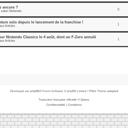
z encore ?
0
 salon Nintendo
nture solo depuis le lancement de la franchise !
1
ux Articles
sur Nintendo Classics le 4 août, dont un F-Zero annulé
1
ux Articles
Développé par
phpBB
® Forum Software © phpBB Limited / PNbb Theme
adapted
Traduction française officielle
©
Qiaeru
Confidentialité
|
Conditions