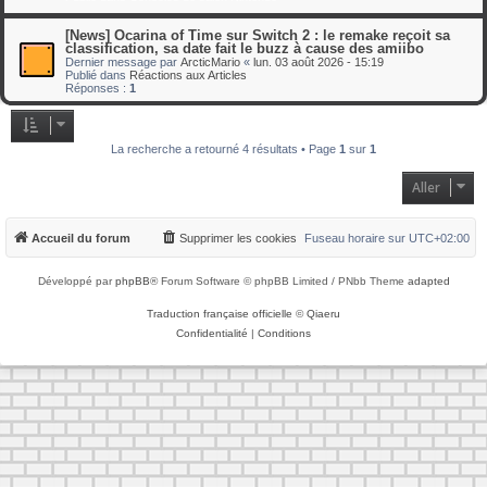
[News] Ocarina of Time sur Switch 2 : le remake reçoit sa
classification, sa date fait le buzz à cause des amiibo
Dernier message par
ArcticMario
«
lun. 03 août 2026 - 15:19
Publié dans
Réactions aux Articles
Réponses :
1
La recherche a retourné 4 résultats • Page
1
sur
1
Aller
Accueil du forum
Supprimer les cookies
Fuseau horaire sur
UTC+02:00
Développé par
phpBB
® Forum Software © phpBB Limited / PNbb Theme
adapted
Traduction française officielle
©
Qiaeru
Confidentialité
|
Conditions