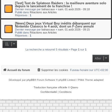
[Test] Test de Splatoon Raiders : la meilleure aventure solo
depuis le lancement de la franchise !
Dernier message par
bahascaux
«
sam. 01 août 2026 - 09:18
Publié dans
Réactions aux Articles
Réponses :
1
[News] Deux jeux Virtual Boy inédits débarquent sur
Nintendo Classics le 4 août, dont un F-Zero annulé
Dernier message par
bahascaux
«
sam. 01 août 2026 - 09:15
Publié dans
Réactions aux Articles
Réponses :
1
La recherche a retourné 5 résultats • Page
1
sur
1
Aller
Accueil du forum
Supprimer les cookies
Fuseau horaire sur
UTC+02:00
Développé par
phpBB
® Forum Software © phpBB Limited / PNbb Theme
adapted
Traduction française officielle
©
Qiaeru
Confidentialité
|
Conditions