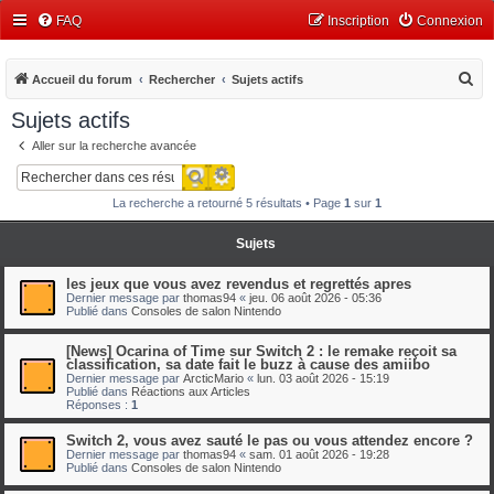
FAQ
Inscription
Connexion
R
Accueil du forum
Rechercher
Sujets actifs
e
Sujets actifs
c
Aller sur la recherche avancée
h
Recherche avancée
Rechercher
e
La recherche a retourné 5 résultats • Page
1
sur
1
r
c
Sujets
h
les jeux que vous avez revendus et regrettés apres
e
Dernier message par
thomas94
«
jeu. 06 août 2026 - 05:36
Publié dans
Consoles de salon Nintendo
r
[News] Ocarina of Time sur Switch 2 : le remake reçoit sa
classification, sa date fait le buzz à cause des amiibo
Dernier message par
ArcticMario
«
lun. 03 août 2026 - 15:19
Publié dans
Réactions aux Articles
Réponses :
1
Switch 2, vous avez sauté le pas ou vous attendez encore ?
Dernier message par
thomas94
«
sam. 01 août 2026 - 19:28
Publié dans
Consoles de salon Nintendo