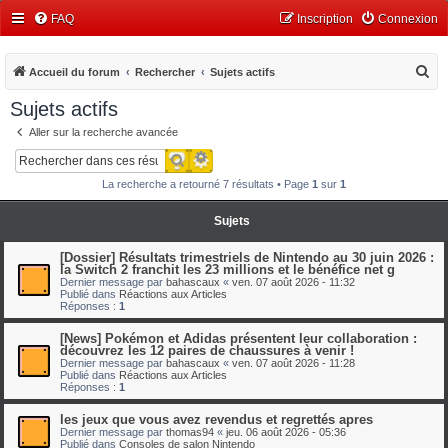
FAQ
Inscription
Connexion
R
Accueil du forum
Rechercher
Sujets actifs
e
Sujets actifs
c
Aller sur la recherche avancée
h
Recherche avancée
Rechercher
e
La recherche a retourné 7 résultats • Page
1
sur
1
r
c
Sujets
h
[Dossier] Résultats trimestriels de Nintendo au 30 juin 2026 :
e
la Switch 2 franchit les 23 millions et le bénéfice net g
Dernier message par
bahascaux
«
ven. 07 août 2026 - 11:32
r
Publié dans
Réactions aux Articles
Réponses :
1
[News] Pokémon et Adidas présentent leur collaboration :
découvrez les 12 paires de chaussures à venir !
Dernier message par
bahascaux
«
ven. 07 août 2026 - 11:28
Publié dans
Réactions aux Articles
Réponses :
1
les jeux que vous avez revendus et regrettés apres
Dernier message par
thomas94
«
jeu. 06 août 2026 - 05:36
Publié dans
Consoles de salon Nintendo