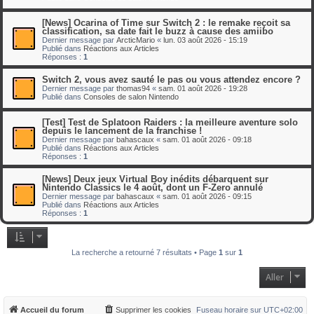
[News] Ocarina of Time sur Switch 2 : le remake reçoit sa
classification, sa date fait le buzz à cause des amiibo
Dernier message par
ArcticMario
«
lun. 03 août 2026 - 15:19
Publié dans
Réactions aux Articles
Réponses :
1
Switch 2, vous avez sauté le pas ou vous attendez encore ?
Dernier message par
thomas94
«
sam. 01 août 2026 - 19:28
Publié dans
Consoles de salon Nintendo
[Test] Test de Splatoon Raiders : la meilleure aventure solo
depuis le lancement de la franchise !
Dernier message par
bahascaux
«
sam. 01 août 2026 - 09:18
Publié dans
Réactions aux Articles
Réponses :
1
[News] Deux jeux Virtual Boy inédits débarquent sur
Nintendo Classics le 4 août, dont un F-Zero annulé
Dernier message par
bahascaux
«
sam. 01 août 2026 - 09:15
Publié dans
Réactions aux Articles
Réponses :
1
La recherche a retourné 7 résultats • Page
1
sur
1
Aller
Accueil du forum
Supprimer les cookies
Fuseau horaire sur
UTC+02:00