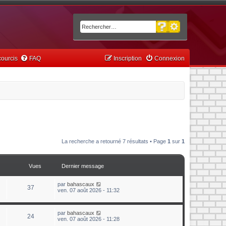
Recherche avancée
Rechercher
ourcis
FAQ
Inscription
Connexion
La recherche a retourné 7 résultats • Page
1
sur
1
Vues
Dernier message
par
bahascaux
37
ven. 07 août 2026 - 11:32
par
bahascaux
24
ven. 07 août 2026 - 11:28