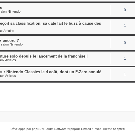
es
0
alon Nintendo
çoit sa classification, sa date fait le buzz à cause des
1
x Articles
z encore ?
0
 salon Nintendo
nture solo depuis le lancement de la franchise !
1
ux Articles
sur Nintendo Classics le 4 août, dont un F-Zero annulé
1
ux Articles
Développé par
phpBB
® Forum Software © phpBB Limited / PNbb Theme
adapted