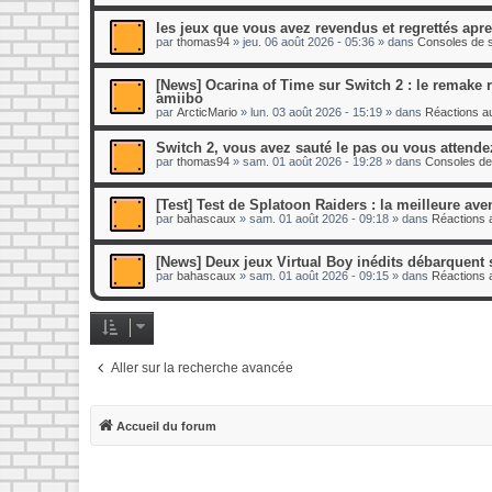
les jeux que vous avez revendus et regrettés apr
par
thomas94
»
jeu. 06 août 2026 - 05:36
» dans
Consoles de s
[News] Ocarina of Time sur Switch 2 : le remake re
amiibo
par
ArcticMario
»
lun. 03 août 2026 - 15:19
» dans
Réactions au
Switch 2, vous avez sauté le pas ou vous attende
par
thomas94
»
sam. 01 août 2026 - 19:28
» dans
Consoles de
[Test] Test de Splatoon Raiders : la meilleure ave
par
bahascaux
»
sam. 01 août 2026 - 09:18
» dans
Réactions a
[News] Deux jeux Virtual Boy inédits débarquent 
par
bahascaux
»
sam. 01 août 2026 - 09:15
» dans
Réactions a
Aller sur la recherche avancée
Accueil du forum