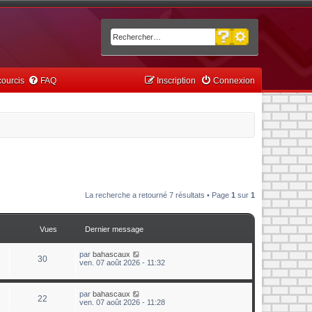
Recherche avancée
Rechercher
ourcis
FAQ
Inscription
Connexion
La recherche a retourné 7 résultats • Page
1
sur
1
Vues
Dernier message
par
bahascaux
30
ven. 07 août 2026 - 11:32
par
bahascaux
22
ven. 07 août 2026 - 11:28