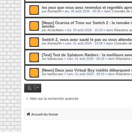
les jeux que vous avez revendus et regrettés apr
par
thomas94
»
jeu. 06 août 2026 - 05:36
» dans
Consoles de s
[News] Ocarina of Time sur Switch 2 : le remake re
amiibo
par
ArcticMario
»
lun. 03 août 2026 - 15:19
» dans
Réactions au
Switch 2, vous avez sauté le pas ou vous attende
par
thomas94
»
sam. 01 août 2026 - 19:28
» dans
Consoles de
[Test] Test de Splatoon Raiders : la meilleure ave
par
bahascaux
»
sam. 01 août 2026 - 09:18
» dans
Réactions a
[News] Deux jeux Virtual Boy inédits débarquent 
par
bahascaux
»
sam. 01 août 2026 - 09:15
» dans
Réactions a
Aller sur la recherche avancée
Accueil du forum