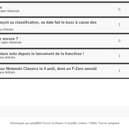
es
0
alon Nintendo
çoit sa classification, sa date fait le buzz à cause des
1
x Articles
z encore ?
0
 salon Nintendo
nture solo depuis le lancement de la franchise !
1
ux Articles
sur Nintendo Classics le 4 août, dont un F-Zero annulé
1
ux Articles
Développé par
phpBB
® Forum Software © phpBB Limited / PNbb Theme
adapted