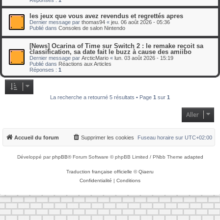
les jeux que vous avez revendus et regrettés apres
Dernier message par
thomas94
«
jeu. 06 août 2026 - 05:36
Publié dans
Consoles de salon Nintendo
[News] Ocarina of Time sur Switch 2 : le remake reçoit sa
classification, sa date fait le buzz à cause des amiibo
Dernier message par
ArcticMario
«
lun. 03 août 2026 - 15:19
Publié dans
Réactions aux Articles
Réponses :
1
La recherche a retourné 5 résultats • Page
1
sur
1
Aller
Accueil du forum
Supprimer les cookies
Fuseau horaire sur
UTC+02:00
Développé par
phpBB
® Forum Software © phpBB Limited / PNbb Theme
adapted
Traduction française officielle
©
Qiaeru
Confidentialité
|
Conditions