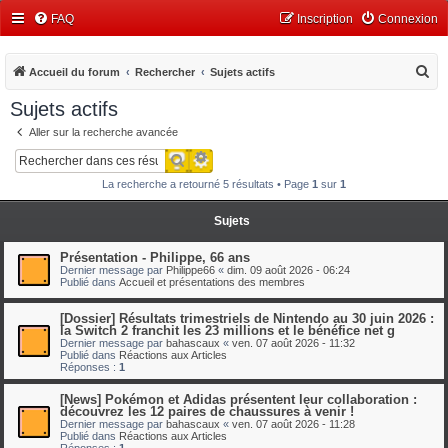
FAQ
Inscription
Connexion
R
Accueil du forum
Rechercher
Sujets actifs
e
Sujets actifs
c
Aller sur la recherche avancée
h
Recherche avancée
Rechercher
e
La recherche a retourné 5 résultats • Page
1
sur
1
r
c
Sujets
h
Présentation - Philippe, 66 ans
e
Dernier message par
Philippe66
«
dim. 09 août 2026 - 06:24
Publié dans
Accueil et présentations des membres
r
[Dossier] Résultats trimestriels de Nintendo au 30 juin 2026 :
la Switch 2 franchit les 23 millions et le bénéfice net g
Dernier message par
bahascaux
«
ven. 07 août 2026 - 11:32
Publié dans
Réactions aux Articles
Réponses :
1
[News] Pokémon et Adidas présentent leur collaboration :
découvrez les 12 paires de chaussures à venir !
Dernier message par
bahascaux
«
ven. 07 août 2026 - 11:28
Publié dans
Réactions aux Articles
Réponses :
1