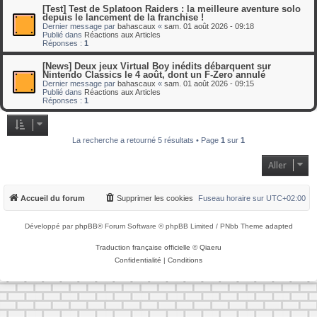
[Test] Test de Splatoon Raiders : la meilleure aventure solo
depuis le lancement de la franchise !
Dernier message par
bahascaux
«
sam. 01 août 2026 - 09:18
Publié dans
Réactions aux Articles
Réponses :
1
[News] Deux jeux Virtual Boy inédits débarquent sur
Nintendo Classics le 4 août, dont un F-Zero annulé
Dernier message par
bahascaux
«
sam. 01 août 2026 - 09:15
Publié dans
Réactions aux Articles
Réponses :
1
La recherche a retourné 5 résultats • Page
1
sur
1
Aller
Accueil du forum
Supprimer les cookies
Fuseau horaire sur
UTC+02:00
Développé par
phpBB
® Forum Software © phpBB Limited / PNbb Theme
adapted
Traduction française officielle
©
Qiaeru
Confidentialité
|
Conditions