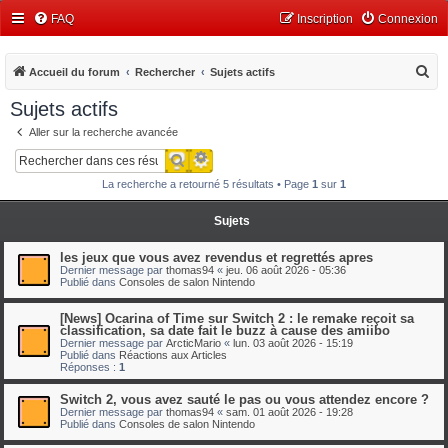
FAQ
Inscription
Connexion
R
Accueil du forum
Rechercher
Sujets actifs
e
Sujets actifs
c
Aller sur la recherche avancée
h
Recherche avancée
Rechercher
e
La recherche a retourné 5 résultats • Page
1
sur
1
r
c
Sujets
h
les jeux que vous avez revendus et regrettés apres
e
Dernier message par
thomas94
«
jeu. 06 août 2026 - 05:36
Publié dans
Consoles de salon Nintendo
r
[News] Ocarina of Time sur Switch 2 : le remake reçoit sa
classification, sa date fait le buzz à cause des amiibo
Dernier message par
ArcticMario
«
lun. 03 août 2026 - 15:19
Publié dans
Réactions aux Articles
Réponses :
1
Switch 2, vous avez sauté le pas ou vous attendez encore ?
Dernier message par
thomas94
«
sam. 01 août 2026 - 19:28
Publié dans
Consoles de salon Nintendo