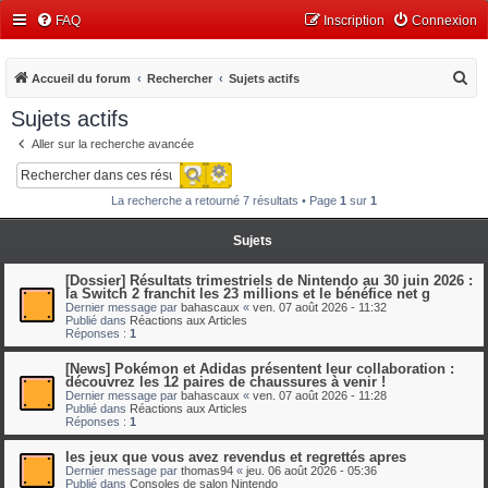
FAQ
Inscription
Connexion
R
Accueil du forum
Rechercher
Sujets actifs
e
Sujets actifs
c
Aller sur la recherche avancée
h
Recherche avancée
Rechercher
e
La recherche a retourné 7 résultats • Page
1
sur
1
r
c
Sujets
h
[Dossier] Résultats trimestriels de Nintendo au 30 juin 2026 :
e
la Switch 2 franchit les 23 millions et le bénéfice net g
Dernier message par
bahascaux
«
ven. 07 août 2026 - 11:32
r
Publié dans
Réactions aux Articles
Réponses :
1
[News] Pokémon et Adidas présentent leur collaboration :
découvrez les 12 paires de chaussures à venir !
Dernier message par
bahascaux
«
ven. 07 août 2026 - 11:28
Publié dans
Réactions aux Articles
Réponses :
1
les jeux que vous avez revendus et regrettés apres
Dernier message par
thomas94
«
jeu. 06 août 2026 - 05:36
Publié dans
Consoles de salon Nintendo