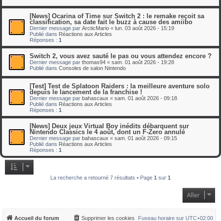
[News] Ocarina of Time sur Switch 2 : le remake reçoit sa
classification, sa date fait le buzz à cause des amiibo
Dernier message par
ArcticMario
«
lun. 03 août 2026 - 15:19
Publié dans
Réactions aux Articles
Réponses :
1
Switch 2, vous avez sauté le pas ou vous attendez encore ?
Dernier message par
thomas94
«
sam. 01 août 2026 - 19:28
Publié dans
Consoles de salon Nintendo
[Test] Test de Splatoon Raiders : la meilleure aventure solo
depuis le lancement de la franchise !
Dernier message par
bahascaux
«
sam. 01 août 2026 - 09:18
Publié dans
Réactions aux Articles
Réponses :
1
[News] Deux jeux Virtual Boy inédits débarquent sur
Nintendo Classics le 4 août, dont un F-Zero annulé
Dernier message par
bahascaux
«
sam. 01 août 2026 - 09:15
Publié dans
Réactions aux Articles
Réponses :
1
La recherche a retourné 7 résultats • Page
1
sur
1
Aller
Accueil du forum
Supprimer les cookies
Fuseau horaire sur
UTC+02:00