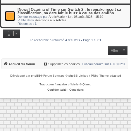
[News] Ocarina of Time sur Switch 2 : le remake reçoit sa
classification, sa date fait le buzz à cause des amiibo
Dernier message par
ArcticMario
«
lun. 03 août 2026 - 15:19
Publié dans
Réactions aux Articles
Réponses :
1
La recherche a retourné 4 résultats • Page
1
sur
1
Aller
Accueil du forum
Supprimer les cookies
Fuseau horaire sur
UTC+02:00
Développé par
phpBB
® Forum Software © phpBB Limited / PNbb Theme
adapted
Traduction française officielle
©
Qiaeru
Confidentialité
|
Conditions