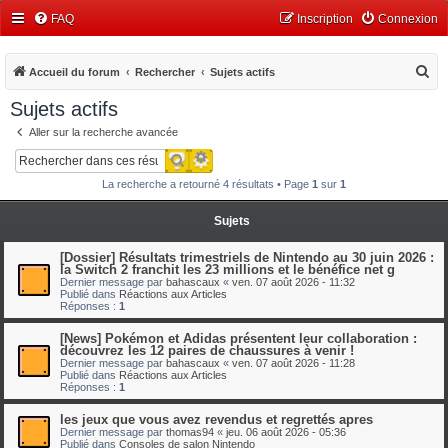
FAQ
Inscription
Connexion
R
Accueil du forum
Rechercher
Sujets actifs
e
Sujets actifs
c
Aller sur la recherche avancée
h
Recherche avancée
Rechercher
e
La recherche a retourné 4 résultats • Page
1
sur
1
r
c
Sujets
h
[Dossier] Résultats trimestriels de Nintendo au 30 juin 2026 :
e
la Switch 2 franchit les 23 millions et le bénéfice net g
Dernier message par
bahascaux
«
ven. 07 août 2026 - 11:32
r
Publié dans
Réactions aux Articles
Réponses :
1
[News] Pokémon et Adidas présentent leur collaboration :
découvrez les 12 paires de chaussures à venir !
Dernier message par
bahascaux
«
ven. 07 août 2026 - 11:28
Publié dans
Réactions aux Articles
Réponses :
1
les jeux que vous avez revendus et regrettés apres
Dernier message par
thomas94
«
jeu. 06 août 2026 - 05:36
Publié dans
Consoles de salon Nintendo