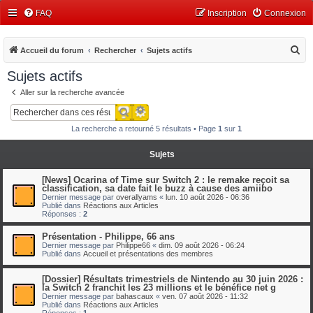
FAQ
Inscription
Connexion
R
Accueil du forum
Rechercher
Sujets actifs
e
Sujets actifs
c
Aller sur la recherche avancée
h
Recherche avancée
Rechercher
e
La recherche a retourné 5 résultats • Page
1
sur
1
r
c
Sujets
h
[News] Ocarina of Time sur Switch 2 : le remake reçoit sa
e
classification, sa date fait le buzz à cause des amiibo
Dernier message par
overallyams
«
lun. 10 août 2026 - 06:36
r
Publié dans
Réactions aux Articles
Réponses :
2
Présentation - Philippe, 66 ans
Dernier message par
Philippe66
«
dim. 09 août 2026 - 06:24
Publié dans
Accueil et présentations des membres
[Dossier] Résultats trimestriels de Nintendo au 30 juin 2026 :
la Switch 2 franchit les 23 millions et le bénéfice net g
Dernier message par
bahascaux
«
ven. 07 août 2026 - 11:32
Publié dans
Réactions aux Articles
Réponses :
1