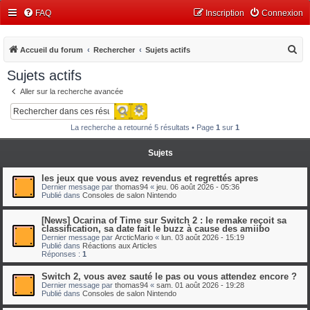
FAQ
Inscription
Connexion
R
Accueil du forum
Rechercher
Sujets actifs
e
Sujets actifs
c
Aller sur la recherche avancée
h
Recherche avancée
Rechercher
e
La recherche a retourné 5 résultats • Page
1
sur
1
r
c
Sujets
h
les jeux que vous avez revendus et regrettés apres
e
Dernier message par
thomas94
«
jeu. 06 août 2026 - 05:36
Publié dans
Consoles de salon Nintendo
r
[News] Ocarina of Time sur Switch 2 : le remake reçoit sa
classification, sa date fait le buzz à cause des amiibo
Dernier message par
ArcticMario
«
lun. 03 août 2026 - 15:19
Publié dans
Réactions aux Articles
Réponses :
1
Switch 2, vous avez sauté le pas ou vous attendez encore ?
Dernier message par
thomas94
«
sam. 01 août 2026 - 19:28
Publié dans
Consoles de salon Nintendo