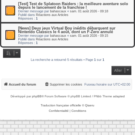
[Test] Test de Splatoon Raiders : la meilleure aventure solo
depuis le lancement de la franchise !
Dernier message par
bahascaux
«
sam. 01 août 2026 - 09:18
Publié dans
Réactions aux Articles
Réponses :
1
[News] Deux jeux Virtual Boy inédits débarquent sur
Nintendo Classics le 4 août, dont un F-Zero annulé
Dernier message par
bahascaux
«
sam. 01 août 2026 - 09:15
Publié dans
Réactions aux Articles
Réponses :
1
La recherche a retourné 5 résultats • Page
1
sur
1
Aller
Accueil du forum
Supprimer les cookies
Fuseau horaire sur
UTC+02:00
Développé par
phpBB
® Forum Software © phpBB Limited / PNbb Theme
adapted
Traduction française officielle
©
Qiaeru
Confidentialité
|
Conditions