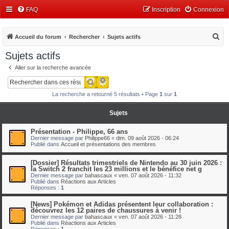
FAQ
Inscription
Connexion
R
Accueil du forum
Rechercher
Sujets actifs
e
Sujets actifs
c
Aller sur la recherche avancée
h
Recherche avancée
Rechercher
e
La recherche a retourné 5 résultats • Page
1
sur
1
r
c
Sujets
h
Présentation - Philippe, 66 ans
e
Dernier message par
Philippe66
«
dim. 09 août 2026 - 06:24
Publié dans
Accueil et présentations des membres
r
[Dossier] Résultats trimestriels de Nintendo au 30 juin 2026 :
la Switch 2 franchit les 23 millions et le bénéfice net g
Dernier message par
bahascaux
«
ven. 07 août 2026 - 11:32
Publié dans
Réactions aux Articles
Réponses :
1
[News] Pokémon et Adidas présentent leur collaboration :
découvrez les 12 paires de chaussures à venir !
Dernier message par
bahascaux
«
ven. 07 août 2026 - 11:28
Publié dans
Réactions aux Articles
Réponses :
1