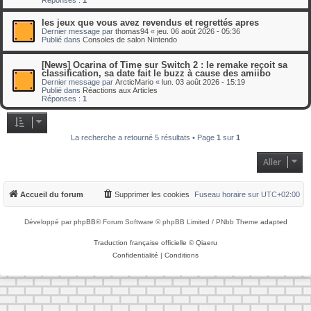
les jeux que vous avez revendus et regrettés apres
Dernier message par
thomas94
«
jeu. 06 août 2026 - 05:36
Publié dans
Consoles de salon Nintendo
[News] Ocarina of Time sur Switch 2 : le remake reçoit sa
classification, sa date fait le buzz à cause des amiibo
Dernier message par
ArcticMario
«
lun. 03 août 2026 - 15:19
Publié dans
Réactions aux Articles
Réponses :
1
La recherche a retourné 5 résultats • Page
1
sur
1
Aller
Accueil du forum
Supprimer les cookies
Fuseau horaire sur
UTC+02:00
Développé par
phpBB
® Forum Software © phpBB Limited / PNbb Theme
adapted
Traduction française officielle
©
Qiaeru
Confidentialité
|
Conditions