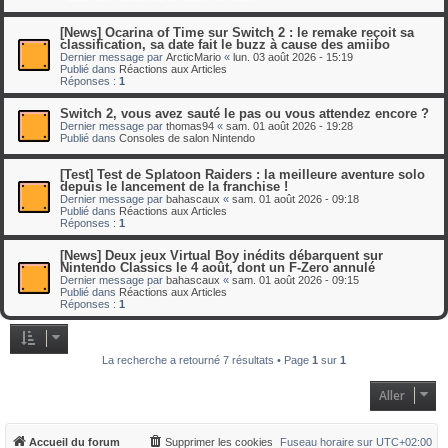
[News] Ocarina of Time sur Switch 2 : le remake reçoit sa
classification, sa date fait le buzz à cause des amiibo
Dernier message par
ArcticMario
«
lun. 03 août 2026 - 15:19
Publié dans
Réactions aux Articles
Réponses :
1
Switch 2, vous avez sauté le pas ou vous attendez encore ?
Dernier message par
thomas94
«
sam. 01 août 2026 - 19:28
Publié dans
Consoles de salon Nintendo
[Test] Test de Splatoon Raiders : la meilleure aventure solo
depuis le lancement de la franchise !
Dernier message par
bahascaux
«
sam. 01 août 2026 - 09:18
Publié dans
Réactions aux Articles
Réponses :
1
[News] Deux jeux Virtual Boy inédits débarquent sur
Nintendo Classics le 4 août, dont un F-Zero annulé
Dernier message par
bahascaux
«
sam. 01 août 2026 - 09:15
Publié dans
Réactions aux Articles
Réponses :
1
La recherche a retourné 7 résultats • Page
1
sur
1
Aller
Accueil du forum
Supprimer les cookies
Fuseau horaire sur
UTC+02:00