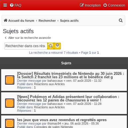
FAQ
Inscription
Connexion
R
Accueil du forum
Rechercher
Sujets actifs
e
Sujets actifs
c
Aller sur la recherche avancée
h
Recherche avancée
Rechercher
e
La recherche a retourné 7 résultats • Page
1
sur
1
r
c
Sujets
h
[Dossier] Résultats trimestriels de Nintendo au 30 juin 2026 :
e
la Switch 2 franchit les 23 millions et le bénéfice net g
Dernier message par
bahascaux
«
ven. 07 août 2026 - 11:32
r
Publié dans
Réactions aux Articles
Réponses :
1
[News] Pokémon et Adidas présentent leur collaboration :
découvrez les 12 paires de chaussures à venir !
Dernier message par
bahascaux
«
ven. 07 août 2026 - 11:28
Publié dans
Réactions aux Articles
Réponses :
1
les jeux que vous avez revendus et regrettés apres
Dernier message par
thomas94
«
jeu. 06 août 2026 - 05:36
Publié dans
Consoles de salon Nintendo