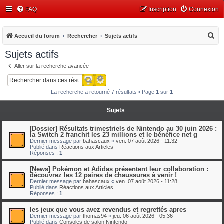
FAQ
Inscription
Connexion
R
Accueil du forum
Rechercher
Sujets actifs
e
Sujets actifs
c
Aller sur la recherche avancée
h
Recherche avancée
Rechercher
e
La recherche a retourné 7 résultats • Page
1
sur
1
r
c
Sujets
h
[Dossier] Résultats trimestriels de Nintendo au 30 juin 2026 :
e
la Switch 2 franchit les 23 millions et le bénéfice net g
Dernier message par
bahascaux
«
ven. 07 août 2026 - 11:32
r
Publié dans
Réactions aux Articles
Réponses :
1
[News] Pokémon et Adidas présentent leur collaboration :
découvrez les 12 paires de chaussures à venir !
Dernier message par
bahascaux
«
ven. 07 août 2026 - 11:28
Publié dans
Réactions aux Articles
Réponses :
1
les jeux que vous avez revendus et regrettés apres
Dernier message par
thomas94
«
jeu. 06 août 2026 - 05:36
Publié dans
Consoles de salon Nintendo