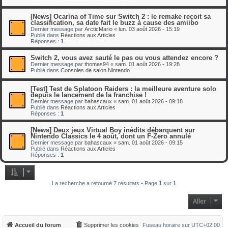
[News] Ocarina of Time sur Switch 2 : le remake reçoit sa
classification, sa date fait le buzz à cause des amiibo
Dernier message par
ArcticMario
«
lun. 03 août 2026 - 15:19
Publié dans
Réactions aux Articles
Réponses :
1
Switch 2, vous avez sauté le pas ou vous attendez encore ?
Dernier message par
thomas94
«
sam. 01 août 2026 - 19:28
Publié dans
Consoles de salon Nintendo
[Test] Test de Splatoon Raiders : la meilleure aventure solo
depuis le lancement de la franchise !
Dernier message par
bahascaux
«
sam. 01 août 2026 - 09:18
Publié dans
Réactions aux Articles
Réponses :
1
[News] Deux jeux Virtual Boy inédits débarquent sur
Nintendo Classics le 4 août, dont un F-Zero annulé
Dernier message par
bahascaux
«
sam. 01 août 2026 - 09:15
Publié dans
Réactions aux Articles
Réponses :
1
La recherche a retourné 7 résultats • Page
1
sur
1
Aller
Accueil du forum
Supprimer les cookies
Fuseau horaire sur
UTC+02:00