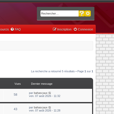
Recherche avancée
Rechercher
ourcis
FAQ
Inscription
Connexion
La recherche a retourné 5 résultats • Page
1
sur
1
Vues
Dernier message
par
bahascaux
58
ven. 07 août 2026 - 11:32
par
bahascaux
43
ven. 07 août 2026 - 11:28