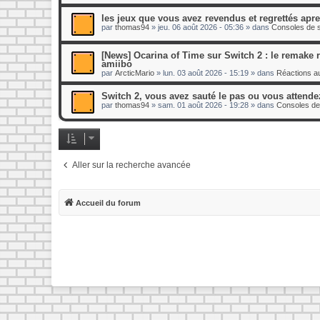
les jeux que vous avez revendus et regrettés apr
par
thomas94
»
jeu. 06 août 2026 - 05:36
» dans
Consoles de s
[News] Ocarina of Time sur Switch 2 : le remake re
amiibo
par
ArcticMario
»
lun. 03 août 2026 - 15:19
» dans
Réactions au
Switch 2, vous avez sauté le pas ou vous attende
par
thomas94
»
sam. 01 août 2026 - 19:28
» dans
Consoles de
Aller sur la recherche avancée
Accueil du forum