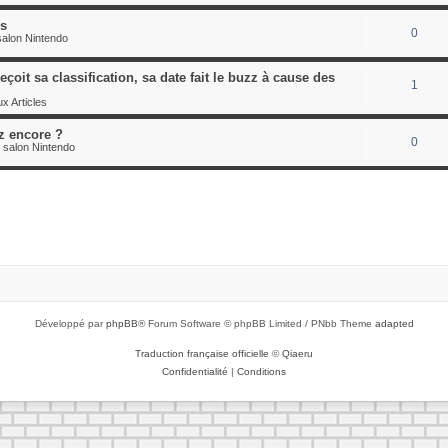
es
0
alon Nintendo
çoit sa classification, sa date fait le buzz à cause des
1
x Articles
z encore ?
0
 salon Nintendo
Développé par
phpBB
® Forum Software © phpBB Limited / PNbb Theme
adapted
Traduction française officielle
©
Qiaeru
Confidentialité
|
Conditions