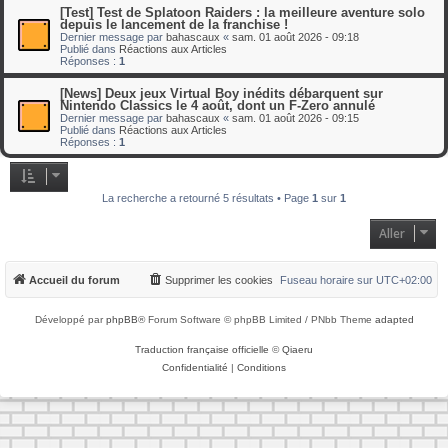
[Test] Test de Splatoon Raiders : la meilleure aventure solo
depuis le lancement de la franchise !
Dernier message par
bahascaux
«
sam. 01 août 2026 - 09:18
Publié dans
Réactions aux Articles
Réponses :
1
[News] Deux jeux Virtual Boy inédits débarquent sur
Nintendo Classics le 4 août, dont un F-Zero annulé
Dernier message par
bahascaux
«
sam. 01 août 2026 - 09:15
Publié dans
Réactions aux Articles
Réponses :
1
La recherche a retourné 5 résultats • Page
1
sur
1
Aller
Accueil du forum
Supprimer les cookies
Fuseau horaire sur
UTC+02:00
Développé par
phpBB
® Forum Software © phpBB Limited / PNbb Theme
adapted
Traduction française officielle
©
Qiaeru
Confidentialité
|
Conditions