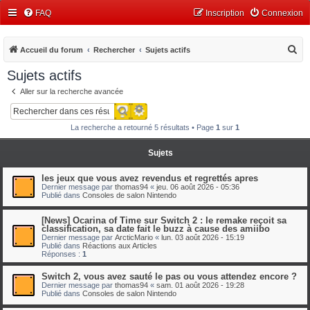
FAQ
Inscription
Connexion
R
Accueil du forum
Rechercher
Sujets actifs
e
Sujets actifs
c
Aller sur la recherche avancée
h
Recherche avancée
Rechercher
e
La recherche a retourné 5 résultats • Page
1
sur
1
r
c
Sujets
h
les jeux que vous avez revendus et regrettés apres
e
Dernier message par
thomas94
«
jeu. 06 août 2026 - 05:36
Publié dans
Consoles de salon Nintendo
r
[News] Ocarina of Time sur Switch 2 : le remake reçoit sa
classification, sa date fait le buzz à cause des amiibo
Dernier message par
ArcticMario
«
lun. 03 août 2026 - 15:19
Publié dans
Réactions aux Articles
Réponses :
1
Switch 2, vous avez sauté le pas ou vous attendez encore ?
Dernier message par
thomas94
«
sam. 01 août 2026 - 19:28
Publié dans
Consoles de salon Nintendo