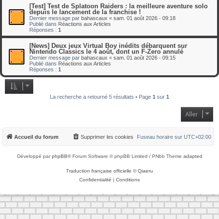
[Test] Test de Splatoon Raiders : la meilleure aventure solo
depuis le lancement de la franchise !
Dernier message par
bahascaux
«
sam. 01 août 2026 - 09:18
Publié dans
Réactions aux Articles
Réponses :
1
[News] Deux jeux Virtual Boy inédits débarquent sur
Nintendo Classics le 4 août, dont un F-Zero annulé
Dernier message par
bahascaux
«
sam. 01 août 2026 - 09:15
Publié dans
Réactions aux Articles
Réponses :
1
La recherche a retourné 5 résultats • Page
1
sur
1
Aller
Accueil du forum
Supprimer les cookies
Fuseau horaire sur
UTC+02:00
Développé par
phpBB
® Forum Software © phpBB Limited / PNbb Theme
adapted
Traduction française officielle
©
Qiaeru
Confidentialité
|
Conditions