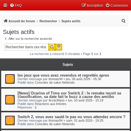
FAQ
Inscription
Connexion
R
Accueil du forum
Rechercher
Sujets actifs
e
Sujets actifs
c
Aller sur la recherche avancée
h
Recherche avancée
Rechercher
e
La recherche a retourné 5 résultats • Page
1
sur
1
r
c
Sujets
h
les jeux que vous avez revendus et regrettés apres
e
Dernier message par
thomas94
«
jeu. 06 août 2026 - 05:36
Publié dans
Consoles de salon Nintendo
r
[News] Ocarina of Time sur Switch 2 : le remake reçoit sa
classification, sa date fait le buzz à cause des amiibo
Dernier message par
ArcticMario
«
lun. 03 août 2026 - 15:19
Publié dans
Réactions aux Articles
Réponses :
1
Switch 2, vous avez sauté le pas ou vous attendez encore ?
Dernier message par
thomas94
«
sam. 01 août 2026 - 19:28
Publié dans
Consoles de salon Nintendo