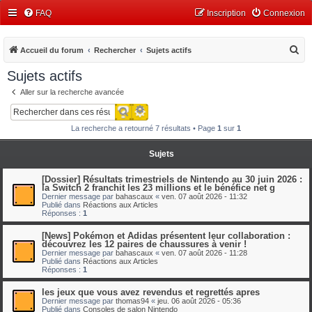
FAQ
Inscription
Connexion
R
Accueil du forum
Rechercher
Sujets actifs
e
Sujets actifs
c
Aller sur la recherche avancée
h
Recherche avancée
Rechercher
e
La recherche a retourné 7 résultats • Page
1
sur
1
r
c
Sujets
h
[Dossier] Résultats trimestriels de Nintendo au 30 juin 2026 :
e
la Switch 2 franchit les 23 millions et le bénéfice net g
Dernier message par
bahascaux
«
ven. 07 août 2026 - 11:32
r
Publié dans
Réactions aux Articles
Réponses :
1
[News] Pokémon et Adidas présentent leur collaboration :
découvrez les 12 paires de chaussures à venir !
Dernier message par
bahascaux
«
ven. 07 août 2026 - 11:28
Publié dans
Réactions aux Articles
Réponses :
1
les jeux que vous avez revendus et regrettés apres
Dernier message par
thomas94
«
jeu. 06 août 2026 - 05:36
Publié dans
Consoles de salon Nintendo