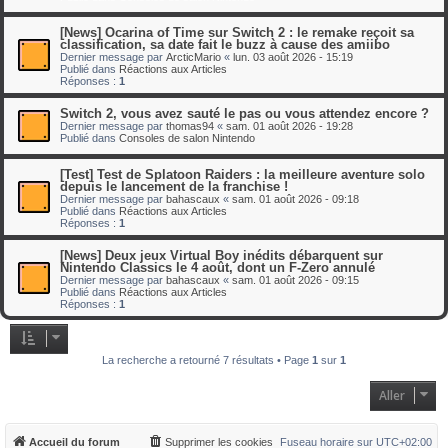
[News] Ocarina of Time sur Switch 2 : le remake reçoit sa
classification, sa date fait le buzz à cause des amiibo
Dernier message par
ArcticMario
«
lun. 03 août 2026 - 15:19
Publié dans
Réactions aux Articles
Réponses :
1
Switch 2, vous avez sauté le pas ou vous attendez encore ?
Dernier message par
thomas94
«
sam. 01 août 2026 - 19:28
Publié dans
Consoles de salon Nintendo
[Test] Test de Splatoon Raiders : la meilleure aventure solo
depuis le lancement de la franchise !
Dernier message par
bahascaux
«
sam. 01 août 2026 - 09:18
Publié dans
Réactions aux Articles
Réponses :
1
[News] Deux jeux Virtual Boy inédits débarquent sur
Nintendo Classics le 4 août, dont un F-Zero annulé
Dernier message par
bahascaux
«
sam. 01 août 2026 - 09:15
Publié dans
Réactions aux Articles
Réponses :
1
La recherche a retourné 7 résultats • Page
1
sur
1
Aller
Accueil du forum
Supprimer les cookies
Fuseau horaire sur
UTC+02:00