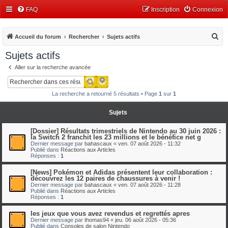
FAQ
Inscription
Connexion
R
Accueil du forum
Rechercher
Sujets actifs
e
Sujets actifs
c
Aller sur la recherche avancée
h
Recherche avancée
Rechercher
e
La recherche a retourné 5 résultats • Page
1
sur
1
r
c
Sujets
h
[Dossier] Résultats trimestriels de Nintendo au 30 juin 2026 :
e
la Switch 2 franchit les 23 millions et le bénéfice net g
Dernier message par
bahascaux
«
ven. 07 août 2026 - 11:32
r
Publié dans
Réactions aux Articles
Réponses :
1
[News] Pokémon et Adidas présentent leur collaboration :
découvrez les 12 paires de chaussures à venir !
Dernier message par
bahascaux
«
ven. 07 août 2026 - 11:28
Publié dans
Réactions aux Articles
Réponses :
1
les jeux que vous avez revendus et regrettés apres
Dernier message par
thomas94
«
jeu. 06 août 2026 - 05:36
Publié dans
Consoles de salon Nintendo