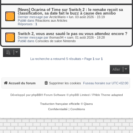
[News] Ocarina of Time sur Switch 2 : le remake reçoit sa
classification, sa date fait le buzz à cause des amiibo
Dernier message par
ArcticMario
«
lun. 03 août 2026 - 15:19
Publié dans
Réactions aux Articles
Réponses :
1
Switch 2, vous avez sauté le pas ou vous attendez encore ?
Dernier message par
thomas94
«
sam. 01 août 2026 - 19:28
Publié dans
Consoles de salon Nintendo
La recherche a retourné 5 résultats • Page
1
sur
1
Aller
Accueil du forum
Supprimer les cookies
Fuseau horaire sur
UTC+02:00
Développé par
phpBB
® Forum Software © phpBB Limited / PNbb Theme
adapted
Traduction française officielle
©
Qiaeru
Confidentialité
|
Conditions