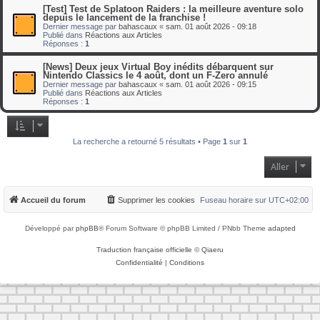
[Test] Test de Splatoon Raiders : la meilleure aventure solo
depuis le lancement de la franchise !
Dernier message par
bahascaux
«
sam. 01 août 2026 - 09:18
Publié dans
Réactions aux Articles
Réponses :
1
[News] Deux jeux Virtual Boy inédits débarquent sur
Nintendo Classics le 4 août, dont un F-Zero annulé
Dernier message par
bahascaux
«
sam. 01 août 2026 - 09:15
Publié dans
Réactions aux Articles
Réponses :
1
La recherche a retourné 5 résultats • Page
1
sur
1
Aller
Accueil du forum
Supprimer les cookies
Fuseau horaire sur
UTC+02:00
Développé par
phpBB
® Forum Software © phpBB Limited / PNbb Theme
adapted
Traduction française officielle
©
Qiaeru
Confidentialité
|
Conditions