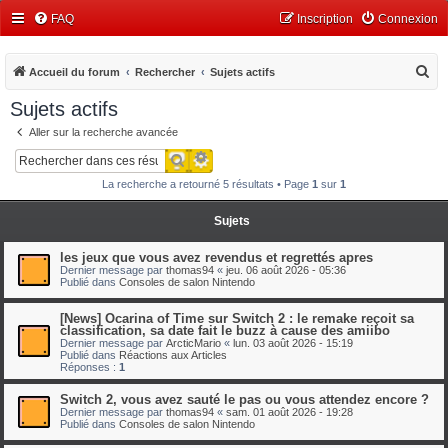
FAQ
Inscription
Connexion
R
Accueil du forum
Rechercher
Sujets actifs
e
Sujets actifs
c
Aller sur la recherche avancée
h
Recherche avancée
Rechercher
e
La recherche a retourné 5 résultats • Page
1
sur
1
r
c
Sujets
h
les jeux que vous avez revendus et regrettés apres
e
Dernier message par
thomas94
«
jeu. 06 août 2026 - 05:36
Publié dans
Consoles de salon Nintendo
r
[News] Ocarina of Time sur Switch 2 : le remake reçoit sa
classification, sa date fait le buzz à cause des amiibo
Dernier message par
ArcticMario
«
lun. 03 août 2026 - 15:19
Publié dans
Réactions aux Articles
Réponses :
1
Switch 2, vous avez sauté le pas ou vous attendez encore ?
Dernier message par
thomas94
«
sam. 01 août 2026 - 19:28
Publié dans
Consoles de salon Nintendo