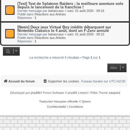
[Test] Test de Splatoon Raiders : la meilleure aventure solo
depuis le lancement de la franchise !
Dernier message par
bahascaux
«
sam. 01 août 2026 - 09:18
Publié dans
Réactions aux Articles
Réponses :
1
[News] Deux jeux Virtual Boy inédits débarquent sur
Nintendo Classics le 4 août, dont un F-Zero annulé
Dernier message par
bahascaux
«
sam. 01 août 2026 - 09:15
Publié dans
Réactions aux Articles
Réponses :
1
La recherche a retourné 5 résultats • Page
1
sur
1
Aller
Accueil du forum
Supprimer les cookies
Fuseau horaire sur
UTC+02:00
Développé par
phpBB
® Forum Software © phpBB Limited / PNbb Theme
adapted
Traduction française officielle
©
Qiaeru
Confidentialité
|
Conditions