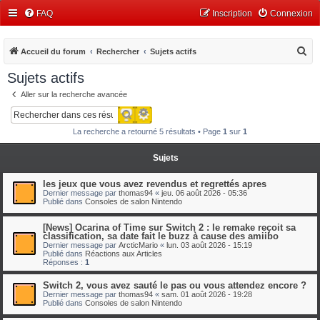
FAQ
Inscription
Connexion
R
Accueil du forum
Rechercher
Sujets actifs
e
Sujets actifs
c
Aller sur la recherche avancée
h
Recherche avancée
Rechercher
e
La recherche a retourné 5 résultats • Page
1
sur
1
r
c
Sujets
h
les jeux que vous avez revendus et regrettés apres
e
Dernier message par
thomas94
«
jeu. 06 août 2026 - 05:36
Publié dans
Consoles de salon Nintendo
r
[News] Ocarina of Time sur Switch 2 : le remake reçoit sa
classification, sa date fait le buzz à cause des amiibo
Dernier message par
ArcticMario
«
lun. 03 août 2026 - 15:19
Publié dans
Réactions aux Articles
Réponses :
1
Switch 2, vous avez sauté le pas ou vous attendez encore ?
Dernier message par
thomas94
«
sam. 01 août 2026 - 19:28
Publié dans
Consoles de salon Nintendo