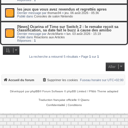
les jeux que vous avez revendus et regrettés apres
Dernier message par
thomas94
«
jeu. 06 août 2026 - 05:36
Publié dans
Consoles de salon Nintendo
[News] Ocarina of Time sur Switch 2 : le remake reçoit sa
classification, sa date fait le buzz à cause des amiibo
Dernier message par
ArcticMario
«
lun. 03 août 2026 - 15:19
Publié dans
Réactions aux Articles
Réponses :
1
La recherche a retourné 5 résultats • Page
1
sur
1
Aller
Accueil du forum
Supprimer les cookies
Fuseau horaire sur
UTC+02:00
Développé par
phpBB
® Forum Software © phpBB Limited / PNbb Theme
adapted
Traduction française officielle
©
Qiaeru
Confidentialité
|
Conditions