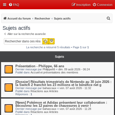
FAQ
Inscription
Connexion
R
Accueil du forum
Rechercher
Sujets actifs
e
Sujets actifs
c
Aller sur la recherche avancée
h
Recherche avancée
Rechercher
e
La recherche a retourné 5 résultats • Page
1
sur
1
r
c
Sujets
h
Présentation - Philippe, 66 ans
e
Dernier message par
Philippe66
«
dim. 09 août 2026 - 06:24
Publié dans
Accueil et présentations des membres
r
[Dossier] Résultats trimestriels de Nintendo au 30 juin 2026 :
la Switch 2 franchit les 23 millions et le bénéfice net g
Dernier message par
bahascaux
«
ven. 07 août 2026 - 11:32
Publié dans
Réactions aux Articles
Réponses :
1
[News] Pokémon et Adidas présentent leur collaboration :
découvrez les 12 paires de chaussures à venir !
Dernier message par
bahascaux
«
ven. 07 août 2026 - 11:28
Publié dans
Réactions aux Articles
Réponses :
1