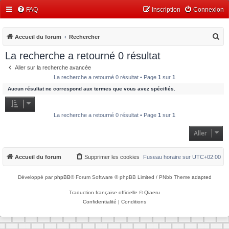
FAQ
Inscription
Connexion
R
Accueil du forum
Rechercher
e
La recherche a retourné 0 résultat
c
Aller sur la recherche avancée
h
La recherche a retourné 0 résultat • Page
1
sur
1
e
Aucun résultat ne correspond aux termes que vous avez spécifiés.
r
c
La recherche a retourné 0 résultat • Page
1
sur
1
h
Aller
e
r
Accueil du forum
Supprimer les cookies
Fuseau horaire sur
UTC+02:00
Développé par
phpBB
® Forum Software © phpBB Limited / PNbb Theme
adapted
Traduction française officielle
©
Qiaeru
Confidentialité
|
Conditions