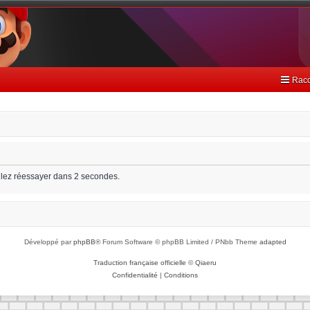
Racc
llez réessayer dans 2 secondes.
Développé par
phpBB
® Forum Software © phpBB Limited / PNbb Theme
adapted
Traduction française officielle
©
Qiaeru
Confidentialité
|
Conditions