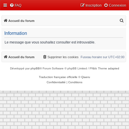
FAQ
Inscription
Connexion
R
Accueil du forum
e
Information
c
h
Le message que vous souhaitez consulter est introuvable.
e
r
Accueil du forum
Supprimer les cookies
Fuseau horaire sur
UTC+02:00
c
Développé par
phpBB
® Forum Software © phpBB Limited / PNbb Theme
adapted
h
e
Traduction française officielle
©
Qiaeru
Confidentialité
|
Conditions
r