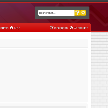
Recherche avancée
Rechercher
ourcis
FAQ
Inscription
Connexion