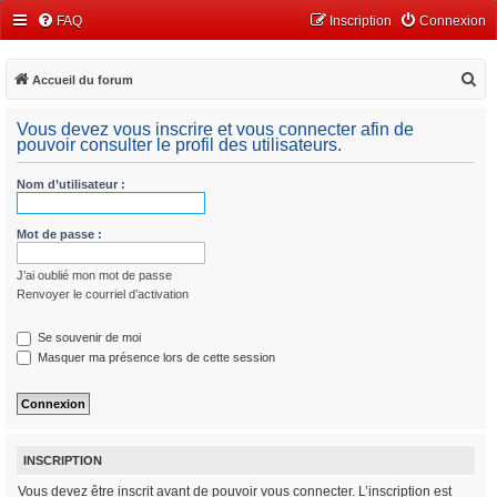
FAQ
Inscription
Connexion
R
Accueil du forum
e
Vous devez vous inscrire et vous connecter afin de
c
pouvoir consulter le profil des utilisateurs.
h
Nom d’utilisateur :
e
r
Mot de passe :
c
h
J’ai oublié mon mot de passe
e
Renvoyer le courriel d’activation
r
Se souvenir de moi
Masquer ma présence lors de cette session
INSCRIPTION
Vous devez être inscrit avant de pouvoir vous connecter. L’inscription est