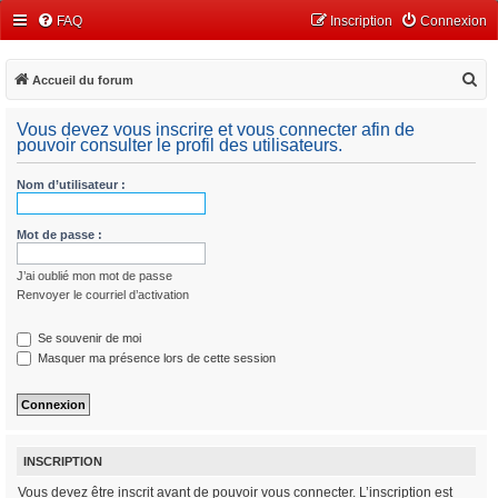
FAQ
Inscription
Connexion
R
Accueil du forum
e
Vous devez vous inscrire et vous connecter afin de
c
pouvoir consulter le profil des utilisateurs.
h
Nom d’utilisateur :
e
r
Mot de passe :
c
h
J’ai oublié mon mot de passe
e
Renvoyer le courriel d’activation
r
Se souvenir de moi
Masquer ma présence lors de cette session
INSCRIPTION
Vous devez être inscrit avant de pouvoir vous connecter. L’inscription est