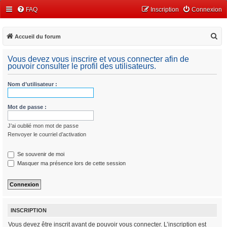
FAQ
Inscription
Connexion
R
Accueil du forum
e
Vous devez vous inscrire et vous connecter afin de
c
pouvoir consulter le profil des utilisateurs.
h
Nom d’utilisateur :
e
r
Mot de passe :
c
h
J’ai oublié mon mot de passe
e
Renvoyer le courriel d’activation
r
Se souvenir de moi
Masquer ma présence lors de cette session
INSCRIPTION
Vous devez être inscrit avant de pouvoir vous connecter. L’inscription est