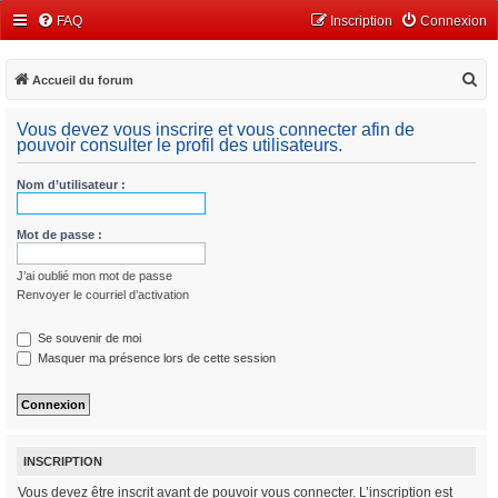
FAQ
Inscription
Connexion
R
Accueil du forum
e
Vous devez vous inscrire et vous connecter afin de
c
pouvoir consulter le profil des utilisateurs.
h
Nom d’utilisateur :
e
r
Mot de passe :
c
h
J’ai oublié mon mot de passe
e
Renvoyer le courriel d’activation
r
Se souvenir de moi
Masquer ma présence lors de cette session
INSCRIPTION
Vous devez être inscrit avant de pouvoir vous connecter. L’inscription est