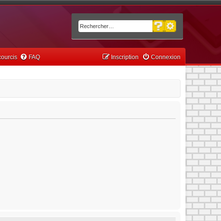
Recherche avancée
Rechercher
ourcis
FAQ
Inscription
Connexion