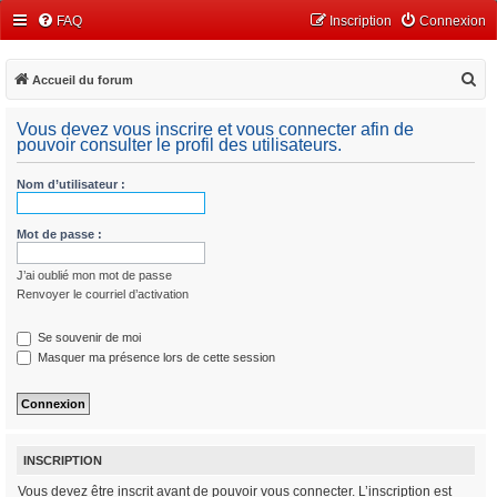
FAQ
Inscription
Connexion
R
Accueil du forum
e
Vous devez vous inscrire et vous connecter afin de
c
pouvoir consulter le profil des utilisateurs.
h
Nom d’utilisateur :
e
r
Mot de passe :
c
h
J’ai oublié mon mot de passe
e
Renvoyer le courriel d’activation
r
Se souvenir de moi
Masquer ma présence lors de cette session
INSCRIPTION
Vous devez être inscrit avant de pouvoir vous connecter. L’inscription est