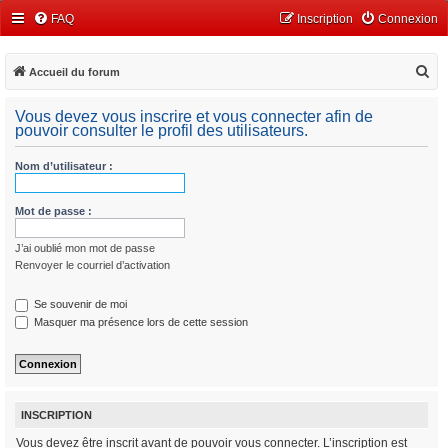
FAQ
Inscription
Connexion
R
Accueil du forum
e
Vous devez vous inscrire et vous connecter afin de
c
pouvoir consulter le profil des utilisateurs.
h
Nom d’utilisateur :
e
r
Mot de passe :
c
h
J’ai oublié mon mot de passe
e
Renvoyer le courriel d’activation
r
Se souvenir de moi
Masquer ma présence lors de cette session
INSCRIPTION
Vous devez être inscrit avant de pouvoir vous connecter. L’inscription est