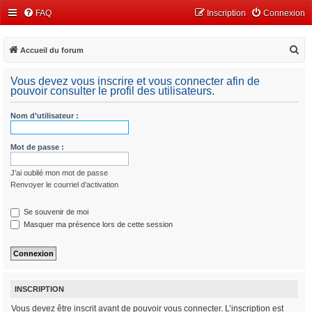
FAQ
Inscription
Connexion
R
Accueil du forum
e
Vous devez vous inscrire et vous connecter afin de
c
pouvoir consulter le profil des utilisateurs.
h
Nom d’utilisateur :
e
r
Mot de passe :
c
h
J’ai oublié mon mot de passe
e
Renvoyer le courriel d’activation
r
Se souvenir de moi
Masquer ma présence lors de cette session
INSCRIPTION
Vous devez être inscrit avant de pouvoir vous connecter. L’inscription est